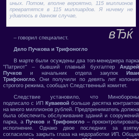
иных. Потом, вполне вероятно, 115 миллионов
превратятся в 115 миллиардов. Я ничему не
удивлюсь в данном случае,
– говорил специалист.
Дело Пучкова и Трифоногло
В марте были осуждены два топ-менеджера парка
"Патриот" – бывший главный бухгалтер
Андрей
Пучков
и начальник отдела закупок
Иван
Трифоногло
. Они получили по девять лет колонии
строгого режима, сообщал Следственный комитет.
Следствие установило, что Минобороны
подписало с ИП
Куваевой
больше десятка контракто
на много миллионов рублей. Предприниматель должна
была обеспечить обслуживание зданий и сооружений
парка, а
Пучков
и
Трифоногло
– проконтролироват
исполнение. Однако двое последних за взятку
согласились закрыть глаза на недоработки ИП. Общая