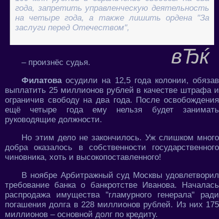
года, запретить управленческую деятельность
на четыре года, а также лишить ордена "За
заслуги перед Отечеством",
– произнёс судья.
Филатова
осудили на 12,5 года колонии, обяза
выплатить 25 миллионов рублей в качестве штрафа и
ограничив свободу на два года. После освобождения
ещё четыре года ему нельзя будет занимать
руководящие должности.
Но этим дело не закончилось. Уж слишком много
добра оказалось в собственности государственного
чиновника, хоть и высокопоставленного!
В ноябре Арбитражный суд Москвы удовлетворил
требование банка о банкротстве Иванова. Началась
распродажа имущества "гламурного генерала" ради
погашения долга в 228 миллионов рублей. Из них 175
миллионов – основной долг по кредиту.