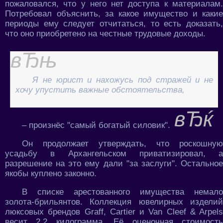
пожаловался, что у него нет доступа к материалам.
Потребовал объяснить, за какое имущество и какие
периоды ему следует отчитаться, то есть доказать,
что оно приобретено на честные трудовые доходы.
Я не юрист и нахожусь под стражей и не
хочу упустить важные обстоятельства,
– произнёс "самый богатый силовик".
Он продолжает утверждать, что роскошную
усадьбу в Архангельском приватизировал, а
разрешение на это ему дали "за заслуги". Остальное
якобы куплено законно.
В списке арестованного имущества немало
золота-брильянтов. Коллекция ювелирных изделий
люксовых брендов Graff, Cartier и Van Cleef & Arpels
весит 2,2 килограмма. Её оценочная стоимость