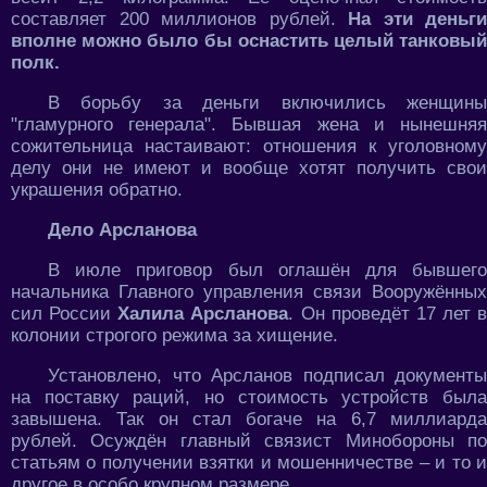
составляет 200 миллионов рублей.
На эти деньги
вполне можно было бы оснастить целый танковый
полк.
В борьбу за деньги включились женщины
"гламурного генерала". Бывшая жена и нынешняя
сожительница настаивают: отношения к уголовному
делу они не имеют и вообще хотят получить свои
украшения обратно.
Дело Арсланова
В июле приговор был оглашён для бывшего
начальника Главного управления связи Вооружённых
сил России
Халила Арсланова
. Он проведёт 17 лет в
колонии строгого режима за хищение.
Установлено, что Арсланов подписал документы
на поставку раций, но стоимость устройств была
завышена. Так он стал богаче на 6,7 миллиарда
рублей. Осуждён главный связист Минобороны по
статьям о получении взятки и мошенничестве – и то и
другое в особо крупном размере.