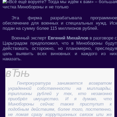
Эта фирма разрабатывала программное
обеспечение для военных и специальных нужд. Иск
подан на сумму более 115 миллионов рублей.
Военный эксперт
Евгений Михайлов
в разговоре с
Царьградом предположил, что в Минобороны будут
действовать осторожно, но планомерно, преследуя
цель выявить всех виновных и каждого из них
наказать.
Генпрокуратура занимается возвратом
украденной собственности на миллиарды,
триллионы рублей у тех, кто незаконно
приобрёл имущество. И я думаю, что
Минобороны сейчас также приступит к
подобным действиям, более того, постепенно,
не ломая сразу коррупционных связок или же