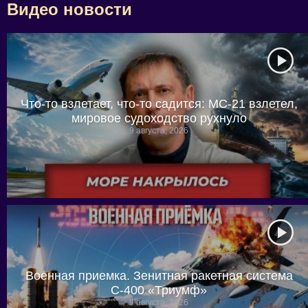
Видео новости
Что-то взлетает, что-то садится: МС-21 взлетел,
мировое судоходство рухнуло
9 августа, 2026
Военная приемка. Зенитная ракетная система
С-400 «Триумф»
9 августа, 2026