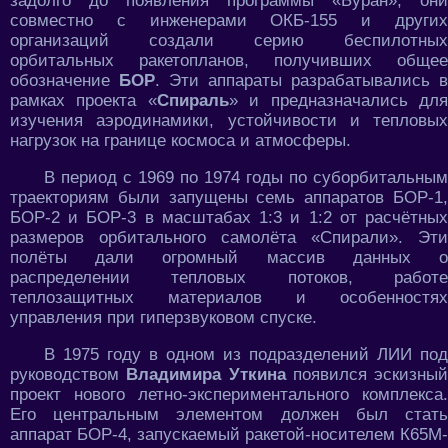
задолго до появления программы «Буран», они
совместно с инженерами ОКБ-155 и других
организаций создали серию беспилотных
орбитальных ракетопланов, получивших общее
обозначение
БОР
. Эти аппараты разрабатывались в
рамках проекта «
Спираль
» и предназначались дл
изучения аэродинамики, устойчивости и тепловых
нагрузок на границе космоса и атмосферы.
В период с 1969 по 1974 годы по суборбитальным
траекториям были запущены семь аппаратов БОР-1,
БОР-2 и БОР-3 в масштабах 1:3 и 1:2 от расчётных
размеров орбитального самолёта «Спирали». Эти
полёты дали огромный массив данных о
распределении тепловых потоков, работе
теплозащитных материалов и особенностях
управления при гиперзвуковом спуске.
В 1975 году в одном из подразделений ЛИИ под
руководством
Владимира Уткина
появился эскизный
проект нового летно-экспериментального комплекса.
Его центральным элементом должен был стать
аппарат БОР-4, запускаемый ракетой-носителем К65М-