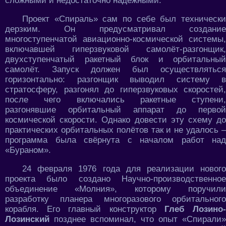
сложными и недостаточно надёжными.
Проект «Спираль» сам по себе был технически
дерзким. Он предусматривал создание
многоступенчатой авиационно-космической системы,
включавшей гиперзвуковой самолёт-разгонщик,
двухступенчатый ракетный блок и орбитальный
самолёт. Запуск должен был осуществляться
горизонтально: разгонщик выводил систему в
стратосферу, разгонял до гиперзвуковых скоростей,
после чего включались ракетные ступени,
разгонявшие орбитальный аппарат до первой
космической скорости. Однако довести эту схему до
практических орбитальных полётов так и не удалось –
программа была свёрнута с началом работ над
«Бураном».
24 февраля 1976 года для реализации нового
проекта было создано Научно-производственное
объединение «Молния», которому поручили
разработку планера многоразового орбитального
корабля. Его главный конструктор
Глеб Лозино
Лозинский
позднее вспоминал, что опыт «Спирали»