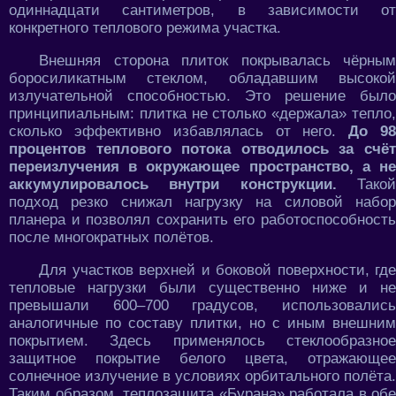
одиннадцати сантиметров, в зависимости от
конкретного теплового режима участка.
Внешняя сторона плиток покрывалась чёрным
боросиликатным стеклом, обладавшим высокой
излучательной способностью. Это решение было
принципиальным: плитка не столько «держала» тепло,
сколько эффективно избавлялась от него.
До 9
процентов теплового потока отводилось за счёт
переизлучения в окружающее пространство, а не
аккумулировалось внутри конструкции.
Тако
подход резко снижал нагрузку на силовой набор
планера и позволял сохранить его работоспособность
после многократных полётов.
Для участков верхней и боковой поверхности, где
тепловые нагрузки были существенно ниже и не
превышали 600–700 градусов, использовались
аналогичные по составу плитки, но с иным внешним
покрытием. Здесь применялось стеклообразное
защитное покрытие белого цвета, отражающее
солнечное излучение в условиях орбитального полёта.
Таким образом, теплозащита «Бурана» работала в обе