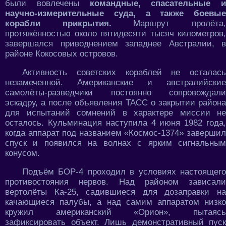
были вовлечены
командные, спасательные и
научно-измерительные суда, а также боевые
корабли прикрытия.
Маршрут пролёта
протяжённостью около пятидесяти тысяч километров,
завершался приводнением западнее Австралии, в
районе Кокосовых островов.
Активность советских кораблей не осталась
незамеченной. Американские и австралийские
самолёты-разведчики постоянно сопровождали
эскадру, а после объявления ТАСС о закрытии района
для испытаний сомнений в характере миссии не
осталось. Кульминация наступила 4 июня 1982 года,
когда аппарат под названием «Космос-1374» завершил
спуск и появился на волнах с ярким сигнальным
конусом.
Подъём БОР-4 проходил в условиях настоящего
противостояния нервов. Над районом зависали
вертолёты Ка-25, садившиеся для дозаправки на
качающиеся палубы, а над самим аппаратом низко
кружил американский «Орион», пытаясь
зафиксировать объект. Лишь демонстративный пуск