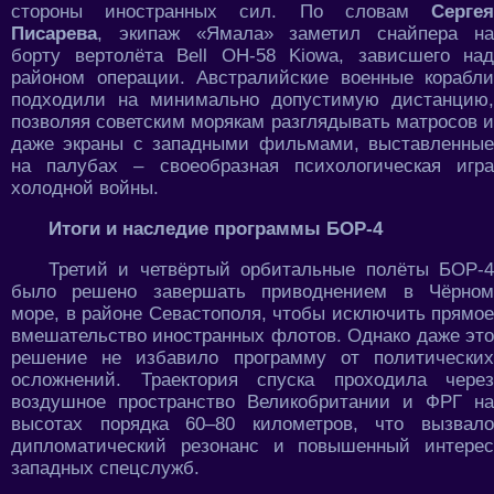
стороны иностранных сил. По словам
Сергея
Писарева
, экипаж «Ямала» заметил снайпера на
борту вертолёта Bell OH-58 Kiowa, зависшего над
районом операции. Австралийские военные корабли
подходили на минимально допустимую дистанцию,
позволяя советским морякам разглядывать матросов и
даже экраны с западными фильмами, выставленные
на палубах – своеобразная психологическая игра
холодной войны.
Итоги и наследие программы БОР-4
Третий и четвёртый орбитальные полёты БОР-4
было решено завершать приводнением в Чёрном
море, в районе Севастополя, чтобы исключить прямое
вмешательство иностранных флотов. Однако даже это
решение не избавило программу от политических
осложнений. Траектория спуска проходила через
воздушное пространство Великобритании и ФРГ на
высотах порядка 60–80 километров, что вызвало
дипломатический резонанс и повышенный интерес
западных спецслужб.