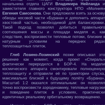
начальника отдела ЦАГИ
Владимира Нейланда
заместителя главного конструктора НПО «Молния»
Евгения Самсонова
. Они предложили взять за основ
обводы носовой части «Бурана» и дополнить аппарат
хвостовой частью, необходимой для балансировки.
Такой подход позволял добиться правильного
соотношения массы и площади миделя и, как
следствие, воспроизвести тепловые потоки, близкие к
натурным условиям на передних рядах
теплозащитных плиток.
Глеб Лозино-Лозинский
позже описывал это
решение как момент, когда проект «Спираль»
фактически переродился в БОР-4. На модели
космического аппарата смонтировали полноценную
теплозащиту и отправили её по траектории спуска,
максимально близкой к будущему полёту «Бурана».
Масштаб 1:2 оказался оптимальным: он позволял
точно воспроизвести аэродинамику, тепловые нагрузки
и поведение плиток в условиях, практически
идентичных реальному орбитальному возвращению.