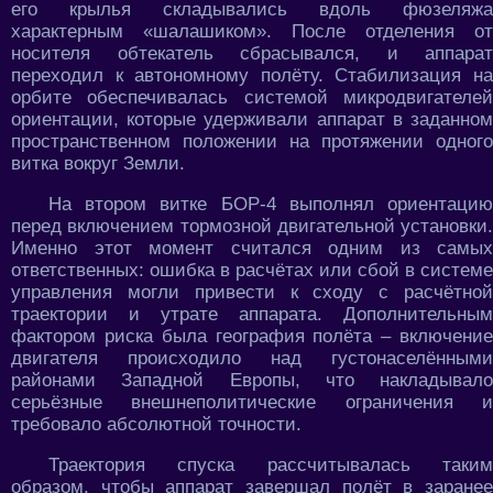
его крылья складывались вдоль фюзеляжа
характерным «шалашиком». После отделения от
носителя обтекатель сбрасывался, и аппарат
переходил к автономному полёту. Стабилизация на
орбите обеспечивалась системой микродвигателей
ориентации, которые удерживали аппарат в заданном
пространственном положении на протяжении одного
витка вокруг Земли.
На втором витке БОР-4 выполнял ориентацию
перед включением тормозной двигательной установки.
Именно этот момент считался одним из самых
ответственных: ошибка в расчётах или сбой в системе
управления могли привести к сходу с расчётной
траектории и утрате аппарата. Дополнительным
фактором риска была география полёта – включение
двигателя происходило над густонаселёнными
районами Западной Европы, что накладывало
серьёзные внешнеполитические ограничения и
требовало абсолютной точности.
Траектория спуска рассчитывалась таким
образом, чтобы аппарат завершал полёт в заранее