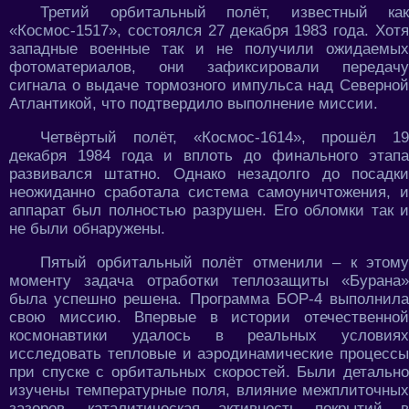
Третий орбитальный полёт, известный как
«Космос-1517», состоялся 27 декабря 1983 года. Хотя
западные военные так и не получили ожидаемых
фотоматериалов, они зафиксировали передачу
сигнала о выдаче тормозного импульса над Северной
Атлантикой, что подтвердило выполнение миссии.
Четвёртый полёт, «Космос-1614», прошёл 19
декабря 1984 года и вплоть до финального этапа
развивался штатно. Однако незадолго до посадки
неожиданно сработала система самоуничтожения, и
аппарат был полностью разрушен. Его обломки так и
не были обнаружены.
Пятый орбитальный полёт отменили – к этому
моменту задача отработки теплозащиты «Бурана»
была успешно решена. Программа БОР-4 выполнила
свою миссию. Впервые в истории отечественной
космонавтики удалось в реальных условиях
исследовать тепловые и аэродинамические процессы
при спуске с орбитальных скоростей. Были детально
изучены температурные поля, влияние межплиточных
зазоров, каталитическая активность покрытий в