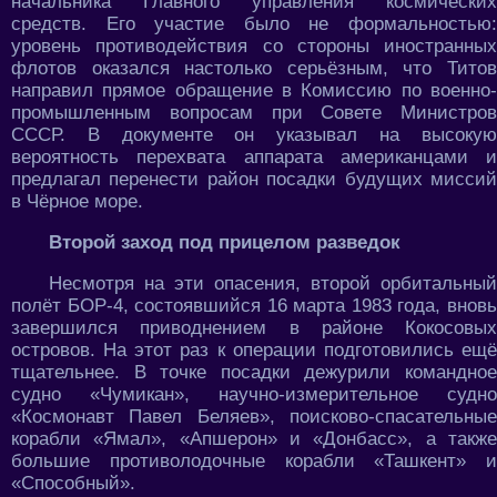
начальника Главного управления космических
средств. Его участие было не формальностью:
уровень противодействия со стороны иностранных
флотов оказался настолько серьёзным, что Титов
направил прямое обращение в Комиссию по военно-
промышленным вопросам при Совете Министров
СССР. В документе он указывал на высокую
вероятность перехвата аппарата американцами и
предлагал перенести район посадки будущих миссий
в Чёрное море.
Второй заход под прицелом разведок
Несмотря на эти опасения, второй орбитальный
полёт БОР-4, состоявшийся 16 марта 1983 года, вновь
завершился приводнением в районе Кокосовых
островов. На этот раз к операции подготовились ещё
тщательнее. В точке посадки дежурили командное
судно «Чумикан», научно-измерительное судно
«Космонавт Павел Беляев», поисково-спасательные
корабли «Ямал», «Апшерон» и «Донбасс», а также
большие противолодочные корабли «Ташкент» и
«Способный».