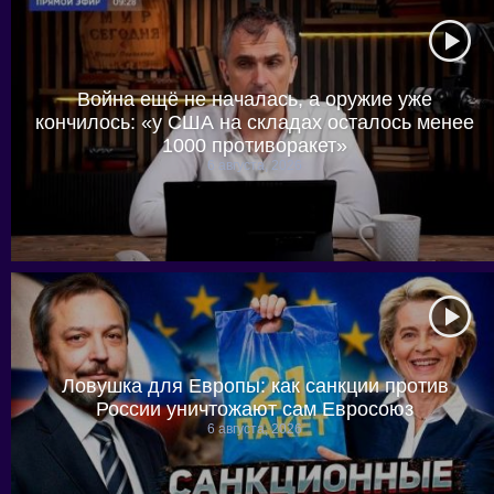
Война ещё не началась, а оружие уже
кончилось: «у США на складах осталось менее
1000 противоракет»
6 августа, 2026
Ловушка для Европы: как санкции против
России уничтожают сам Евросоюз
6 августа, 2026