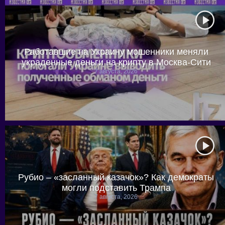
Работавшие на Украину мошенники меняли
украденные деньги на крипту в Москва-Сити
7 августа, 2026
Рубио – «засланный казачок»? Как демократы
могли подставить Трампа
7 августа, 2026