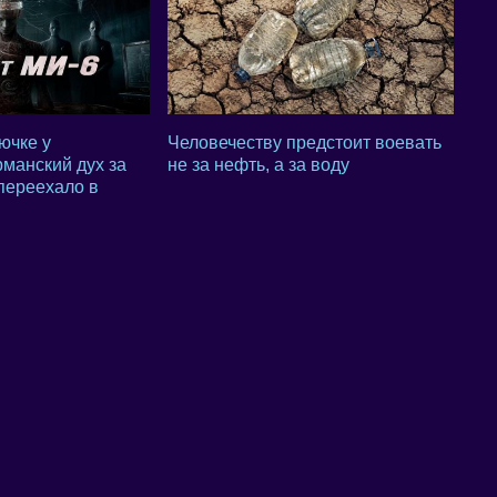
ючке у
Человечеству предстоит воевать
рманский дух за
не за нефть, а за воду
переехало в