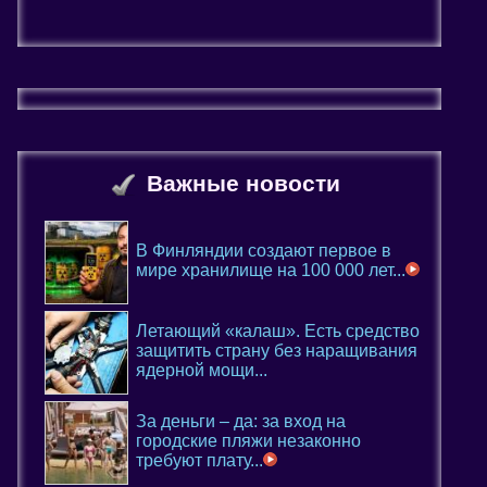
Важные новости
В Финляндии создают первое в
мире хранилище на 100 000 лет...
Летающий «калаш». Есть средство
защитить страну без наращивания
ядерной мощи...
За деньги – да: за вход на
городские пляжи незаконно
требуют плату...