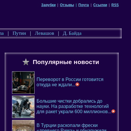
Зарубки
|
Отзывы
|
Почта
|
Ссылки
|
RSS
па
|
Путин
|
Левашов
|
Д. Байда
Популярные новости
Переворот в России готовится
откуда не ждали...
Большие чистки добрались до
науки. На разработке технологий
для ракет украли 600 миллионов...
В Турции раскопали фрески
«древнего Рима» и обнаружили