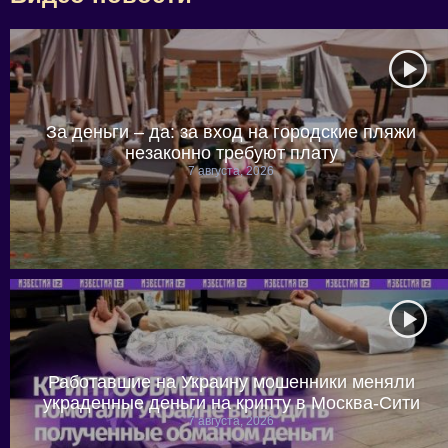
За деньги – да: за вход на городские пляжи
незаконно требуют плату
7 августа, 2026
Работавшие на Украину мошенники меняли
украденные деньги на крипту в Москва-Сити
7 августа, 2026