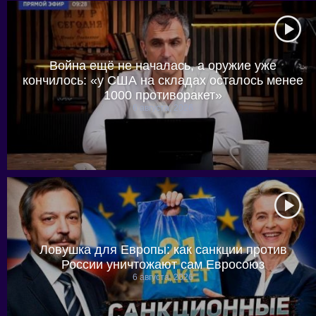
Война ещё не началась, а оружие уже
кончилось: «у США на складах осталось менее
1000 противоракет»
6 августа, 2026
Ловушка для Европы: как санкции против
России уничтожают сам Евросоюз
6 августа, 2026