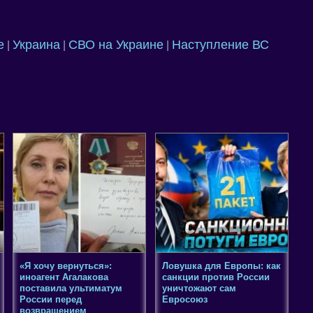
е
Украина
СВО на Украине
Наступление ВС
|
|
|
«Я хочу вернуться»:
Ловушка для Европы: как
иноагент Агалакова
санкции против России
поставила ультиматум
уничтожают сам
России перед
Евросоюз
возвращением