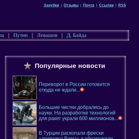
Зарубки
|
Отзывы
|
Почта
|
Ссылки
|
RSS
па
|
Путин
|
Левашов
|
Д. Байда
Популярные новости
Переворот в России готовится
откуда не ждали...
Большие чистки добрались до
науки. На разработке технологий
для ракет украли 600 миллионов...
В Турции раскопали фрески
«древнего Рима» и обнаружили