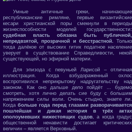
Умные античные греки, начинающие
республиканские римляне, первые византийские
кесари христианской поры смекнули в периоды
жизнеспособности моделей государственности:
судебная власть обязана быть публичной,
непредвзятой, прозрачной и бесстрастной.
Только
тогда далёкое от высоких гитик податное население
уверует в сущёствование Справедливости, некой
существующей, но эфирной материи.
Для эпизода с певуньей Ларисой – отличная
иллюстрация. Когда взбудораженный охлос
воспротивился неприкрытому надругательству над
законом. Как оно дальше дело пойдёт ... будемо
смотреть, хотя лично делать сие буду с большим
напряжением силы воли. Очень стыдно, знаете ли.
Когда
больше года перед глазами разворачиваетс
пошлейшая и дикая история в трёх актах
ополоумевших нижестоящих судов
, а когда граду
общественной ненависти достигает критических
величин – является Верховный.