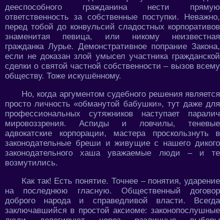
дееспособного гражданина нести прямую
ответственность за собственные поступки. Неважно,
перед тобой до конвульсий сладостных корпоративов
знаменитая певица, или никому неизвестная
гражданка Лурье. Демонстративное попрание Закона,
если не доказан злой умысел участника гражданской
сделки о святой частной собственности – вызов всему
обществу. Тоже искушённому.
Но, когда аргументом судебного решения является
просто личность «обманутой бабушки», тут даже для
профессиональных сутяжников наступает паралич
мировоззрения. Аспиды и ловчилы, теневые
адвокатские корпорации, мастера проскользнуть в
законодательные бреши и живущие с нашего дикого
законодательного хаша уважаемые люди – и те
возмутились.
Как так! Есть понятие. Точнее – понятия, ударение
на последнюю гласную. Общественный договор
доброго народа и справедливой власти. Всегда
заключавшийся в простой аксиоме: законопослушные