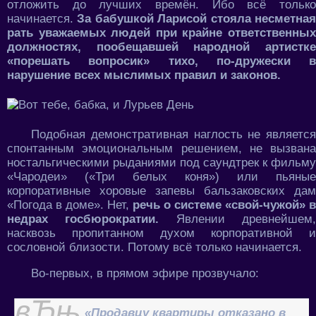
отложить до лучших времён. Ибо всё только
начинается.
За бабушкой Ларисой стояла несметна
рать уважаемых людей при крайне ответственных
должностях, пообещавшей народной артистке
«порешать вопросик» тихо, по-дружески в
нарушение всех мыслимых правил и законов.
Подобная демонстративная наглость не является
спонтанным эмоциональным решением, не вызвана
ностальгическими рыданиями под саундтрек к фильму
«Чародеи» («Три белых коня») или пьяные
корпоративные хоровые запевы бальзаковских дам
«Погода в доме». Нет,
речь о системе «свой-чужой» в
недрах госбюрократии.
Явлении древнейшем
насквозь пропитанном духом корпоративной и
сословной близости. Потому всё только начинается.
Во-первых, в прямом эфире прозвучало:
«Продавцу квартиры отказано в