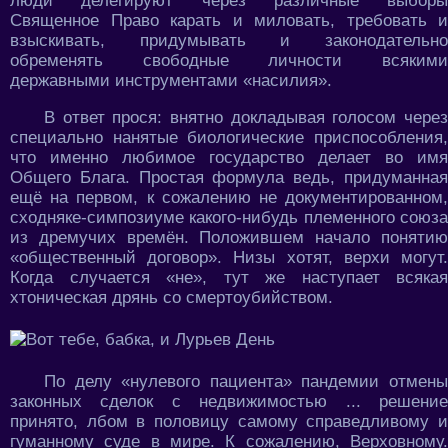
люди делегируют через различные выборы
Священное Право карать и миловать, требовать и
взыскивать, придумывать и законодательно
обременять свободные личности всякими
державными инструментами «насилия».
В ответ прося: внятно докладывая голосом через
специально нанятые биологические приспособления,
что именно любимое государство делает во имя
Общего Блага. Простая формула ведь, придуманная
ещё на первом, к сожалению не документированном,
сходняке-симпозиуме какого-нибудь племенного союза
из дремучих времён. Положившем начало понятию
«общественный договор». Низы хотят, верхи могут.
Когда случается «не», тут же наступает всякая
хтоническая дрянь со смертоубийством.
По делу «нулевого пациента» пандемии отмены
законных сделок с недвижимостью ... решение
принято, лбом в половицу самому справедливому и
гуманному суде в мире. К сожалению, Верховному.