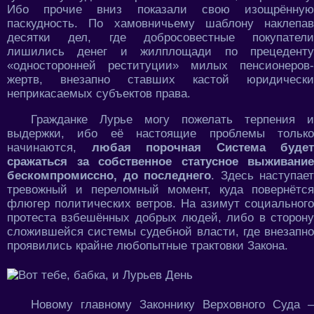
Ибо прочие вниз показали свою изощрённую
паскудность. По хамовничьему шаблону наклепав
десятки дел, где добросовестные покупатели
лишились денег и жилплощади по прецеденту
«односторонней реституции» милых пенсионеров-
жертв, внезапно ставших кастой юридически
неприкасаемых субъектов права.
Гражданке Лурье могу пожелать терпения и
выдержки, ибо её настоящие проблемы только
начинаются,
любая порочная Система будет
сражаться за собственное статусное выживание
бескомпромиссно, до последнего
. Здесь наступает
тревожный и переломный момент, куда повернётся
флюгер политических ветров. На азимут социального
протеста взбешённых добрых людей, либо в сторону
сложившейся системы судебной власти, где внезапно
проявились крайне любопытные трактовки Закона.
Новому главному Законнику Верховного Суда –