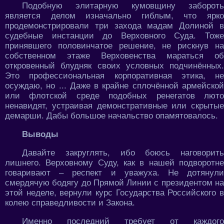
Подобную элитарную кумовщину забороть
является делом изначально гиблым, что ярко
продемонстрировали три захода мадам Долиной в
судебные инстанции до Верховного Суда. Тоже
принявшего половинчатое решение, не рискнув на
собственном этаже Верховенства мараться об
откровенный блудняк своих условных подчинённых.
Это профессиональная корпоративная этика, не
осуждаю, но ... Даже в крайне сплочённой армейской
или флотской среде подобных ренегатов люто
ненавидят, устраивая демонстративные или скрытые
демарши. Дабы большое начальство опамятовалось.
Выводы
Давайте закруглять, ибо боюсь наговорить
лишнего. Верховному Суду, как в нашей подворотне
говаривают – респект и уважуха. Не дотянули
смердячую бодягу до Прямой Линии с президентом на
этой неделе, вернули курс Государства Российского в
колею справедливости и Закона.
Именно последний требует от каждого