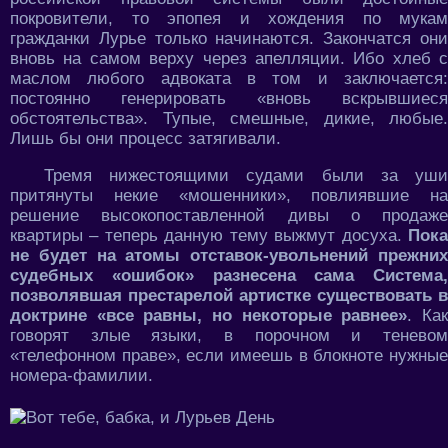
покровители, то эпопея и хождения по мукам
гражданки Лурье только начинаются. Закончатся они
вновь на самом верху через апелляции. Ибо хлеб с
маслом любого адвоката в том и заключается:
постоянно генерировать «вновь вскрывшиеся
обстоятельства». Тупые, смешные, дикие, любые.
Лишь бы они процесс затягивали.
Тремя нижестоящими судами были за уши
притянуты некие «мошенники», повлиявшие на
решение высокопоставленной дивы о продаже
квартиры – теперь данную тему выжмут досуха.
Пока
не будет на атомы отставок-увольнений прежних
судебных «ошибок» разнесена сама Система,
позволявшая престарелой артистке существовать в
доктрине «все равны, но некоторые равнее»
. Ка
говорят злые языки, в порочном и теневом
«телефонном праве», если имеешь в блокноте нужные
номера-фамилии.