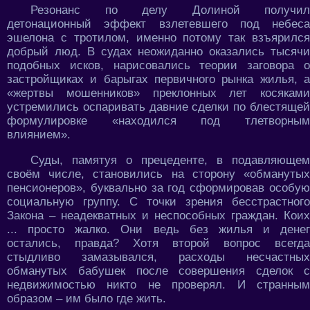
Резонанс по делу Долиной получил
детонационный эффект взлетевшего под небеса
эшелона с тротилом, именно потому так взъярился
добрый люд. В судах неожиданно оказались тысячи
подобных исков, нарисовались теории заговора о
застройщиках и барыгах первичного рынка жилья, а
«жертвы мошенников» преклонных лет косяками
устремились оспаривать давние сделки по блестящей
формулировке «находился под тлетворным
влиянием».
Суды, памятуя о прецеденте, в подавляющем
своём числе, становились на сторону «обманутых
пенсионеров», буквально за год сформировав особую
социальную группу. С точки зрения бесстрастного
Закона – неадекватных и неспособных граждан. Коих
... просто жалко. Они ведь без жилья и денег
остались, правда? Хотя второй вопрос всегда
стыдливо замазывался, расходы несчастных
обманутых бабушек после совершения сделок с
недвижимостью никто не проверял. И странным
образом – им было где жить.