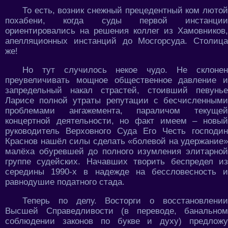
То есть, возник снежный прецедентный ком лютой
похабени, когда суды первой инстанции
ориентировались на решения коллег из Хамовников,
апелляционных инстанций до Мосгорсуда. Столица
же!
Но тут случилось некое чудо. Не склонен
преувеличивать мощное общественное давление и
запредельный накал страстей, стоивший певунье
Ларисе полной утраты репутации с бесчисленными
проблемами ангажемента, параличом текущей
концертной деятельности, но факт имеем – новый
руководитель Верховного Суда Его Честь господин
Краснов нашёл силы сделать «болевой на удержание»
малёха обуревшей до полного изумления элитарной
группе судейских. Начавших творить беспредел из
середины 1990-х в надежде на бессловесность и
равнодушие податного стада.
Теперь по делу. Восторги о восстановлении
Высшей Справедливости (в переводе, банальном
соблюдении законов по букве и духу) предложу