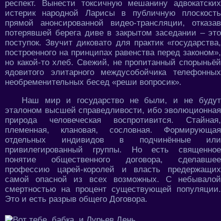
респект. Вынести токсичную мешанину адвокатских
истерик народной Ларисы в публичную плоскость
прямой анонсированной видео-трансляции, отказав
потерявшей берега диве в закрытом заседании – это
поступок. Звучит диковато для практик «государства,
построенного на принципах равенства перед законом»,
но какой-то хлеб. Свежий, не пропитанный спорыньёй
ядовитого элитарного междусобойчика телефонных
необременительных бесед «реши вопросик».
Наш мир и государство не были, и не будут
эталоном высшей справедливости, ибо эволюционная
природа человеческая воспротивится. Стайная,
племенная, клановая, сословная. Формирующая
отдельных индивидов в подчинённые или
привилегированный группы. Но есть священное
понятие общественного договора, сделавшее
профессию царей-королей и власть предержащих
самой опасной из всех возможных. С небывалой
смертностью на процент существующей популяции.
Это и есть разрыв общего Договора.