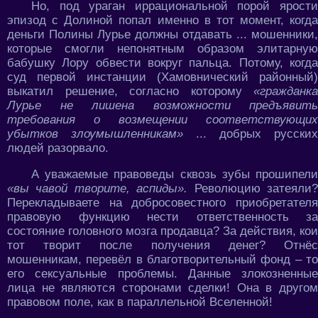
Но, под ураган иррациональной порой ярости
эпизод с Долиной попал именно в тот момент, когда
деньги Полины Лурье должны отдавать ... мошенники,
которые смогли непонятным образом элитарную
бабушку Лору обвести вокруг пальца. Потому, когда
суд первой инстанции (Хамовнический районный)
выкатил решение, согласно которому
«гражданка
Лурье не лишена возможности предъявить
требования о возмещении соответствующих
убытков злоумышленникам»
... добрых русских
людей разорвало.
А уважаемые правоведы сквозь зубы прошипели
«вы чавой творите, аспиды».
Революцию затеяли
Перекладываете на добросовестного приобретателя
правовую функцию нести ответственность за
состояние головного мозга продавца? За действия, кои
тот творит после получения денег? Отнёс
мошенникам, перевёл в благотворительный фонд – то
его сексуальные проблемы. Данные злокозненные
лица не являются сторонами сделки! Она в другом
правовом поле, как в параллельной Вселенной!