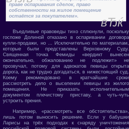
праве оспаривания сделок, право
собственности на жилое помещение
остаётся за покупателем».
Въедливые правоведы тихо сплюнули, поскольку
госпоже Долиной отказано в оспаривании договора
купли-продажи, но ... Исключительно по материалам,
которые были представлены Верховному Суду.
Священная точка Фемиды «вердикт вынесен
окончательно, обжалованию не подлежит» не
прозвучал, потому для адвокатов певицы открыта
дорога, как не трудно догадаться, в нижестоящий суд.
Коему рекомендовано в кратчайшие сроки
рассмотреть дело о выселении певицы из жилого
помещения. Не приказать исполнительным
документом плечистому приставу, а чуть-чуть
устроить прения.
Например, «рассмотреть все обстоятельства»,
лишь потом выносить решение. Если у бабушки
Ларисы на трёх подходах к снаряду уничтожения
российской правовой системы были достойные