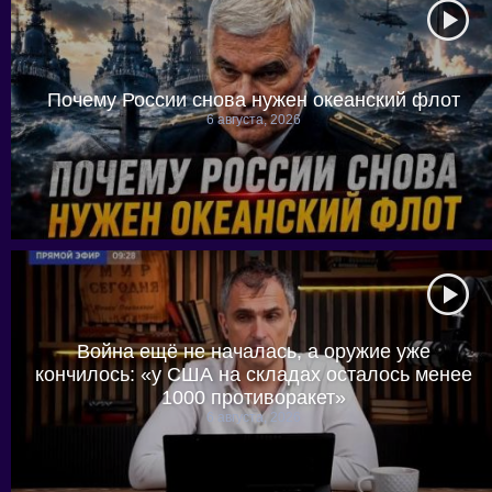
Почему России снова нужен океанский флот
6 августа, 2026
Война ещё не началась, а оружие уже
кончилось: «у США на складах осталось менее
1000 противоракет»
6 августа, 2026