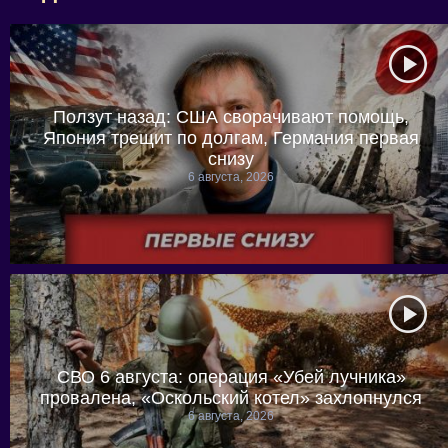
Ползут назад: США сворачивают помощь,
Япония трещит по долгам, Германия первая
снизу
6 августа, 2026
СВО 6 августа: операция «Убей лучника»
провалена, «Оскольский котел» захлопнулся
6 августа, 2026