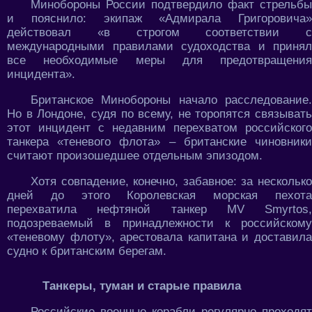
Минобороны России подтвердило факт стрельбы
и пояснило: экипаж «Адмирала Григоровича»
действовал «в строгом соответствии с
международными правилами судоходства и принял
все необходимые меры для предотвращения
инцидента».
Британское Минобороны начало расследование.
Но в Лондоне, судя по всему, не торопятся связывать
этот инцидент с недавним перехватом российского
танкера «теневого флота» – британские чиновники
считают произошедшее отдельным эпизодом.
Хотя совпадение, конечно, забавное: за несколько
дней до этого Королевская морская пехота
перехватила нефтяной танкер MV Smyrtos,
подозреваемый в принадлежности к российскому
«теневому флоту», арестовала капитана и доставила
судно к британским берегам.
Танкеры, туман и старые правила
Российские военные корабли регулярно проходят