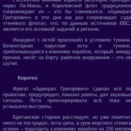
через Ла-Манш, и Королевский флот традиционно
сопровождает их – кто бы сомневался. «Адмирал
Григорович» в эти дни как раз сопровождал суда
«теневого флота», что, по данным источников BBC,
является его основной задачей в регионе.
Инцидент с яхтой произошёл в условиях тумана.
Безмоторная парусная яхта в тумане,
приближающаяся к военному кораблю, который, между
прочим, несёт на борту ракетное вооружение – это не
шутки.
Коротко
Фрегат «Адмирал Григорович» сделал всё по
правилам: предупредил, показал ракеты, дал звуковые
сигналы. Яхта проигнорировала всё, пока не
услышала выстрелы.
Британская сторона расследует, но уже понятно:
никто не пострадал, яхта цела, а урок морского этикета
усвоен – подходить к военному кораблю на 150 метров