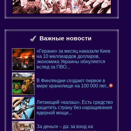
Важные новости
«Герани» за месяц наказали Киев
на 10 миллиардов долларов,
экономика Украины обнуляется
вслед за ПВО...
В Финляндии создают первое в
мире хранилище на 100 000 лет...
Летающий «калаш». Есть средство
защитить страну без наращивания
ядерной мощи...
За деньги – да: за вход на