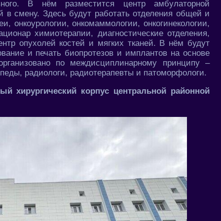
вного. В нём разместится центр амбулаторной
й в смену. Здесь будут работать отделения общей и
и, онкоурологии, онкомаммологии, онкогинекологии,
тационар химиотерапии, диагностические отделения,
ентр опухолей костей и мягких тканей. В нём будут
вание и печать биопротезов и имплантов на основе
организовано по междисциплинарному принципу –
опеды, радиологи, радиотерапевты и патоморфологи.
ый хирургический корпус центральной районной