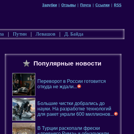
Зарубки
|
Отзывы
|
Почта
|
Ссылки
|
RSS
па
|
Путин
|
Левашов
|
Д. Байда
Популярные новости
Переворот в России готовится
откуда не ждали...
Большие чистки добрались до
науки. На разработке технологий
для ракет украли 600 миллионов...
В Турции раскопали фрески
«древнего Рима» и обнаружили