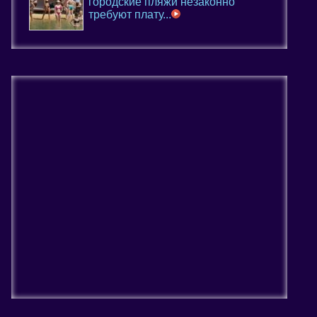
городские пляжи незаконно
требуют плату...