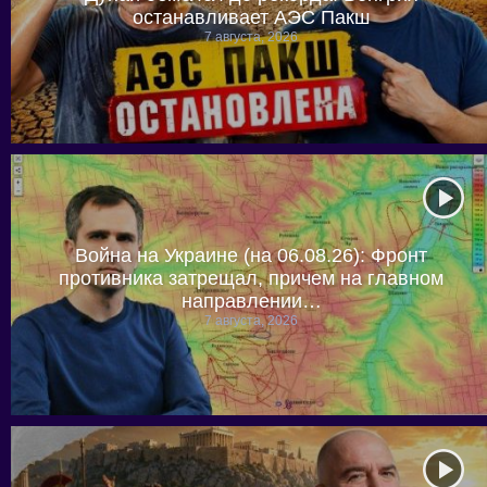
останавливает АЭС Пакш
7 августа, 2026
Война на Украине (на 06.08.26): Фронт
противника затрещал, причем на главном
направлении…
7 августа, 2026