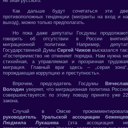
не зная русского.
Как дальше будут сочетаться эти две
противоположных тенденции (мигранты на вход и на
выход), можно только предполагать.
Но пока даже депутаты Госдумы продолжают
говорить об отсутствии в России внятной
миграционной политики. Например, депутат
Государственной Думы
Сергей Чижов
высказался так
«Гостеприимство не отменяет порядка. Нам нужна не
стихийная, а управляемая и прозрачная трудовая
миграция. Главный враг здесь – „серая зона“,
порождающая коррупцию и преступность».
Впрочем, председатель Госдумы
Вячесла
Володин
уверяет, что миграционная политика Росси
совершенствуется: по этому поводу принято уже 22
закона.
Случай в Омске прокомментировала
руководитель Уральской ассоциации
беженцев
Людмила Лукашева
(эта ассоциация не