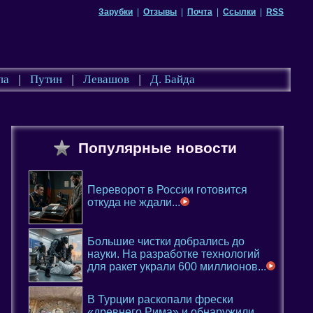
Зарубки
|
Отзывы
|
Почта
|
Ссылки
|
RSS
па
|
Путин
|
Левашов
|
Д. Байда
Популярные новости
Переворот в России готовится
откуда не ждали...
Большие чистки добрались до
науки. На разработке технологий
для ракет украли 600 миллионов...
В Турции раскопали фрески
«древнего Рима» и обнаружили