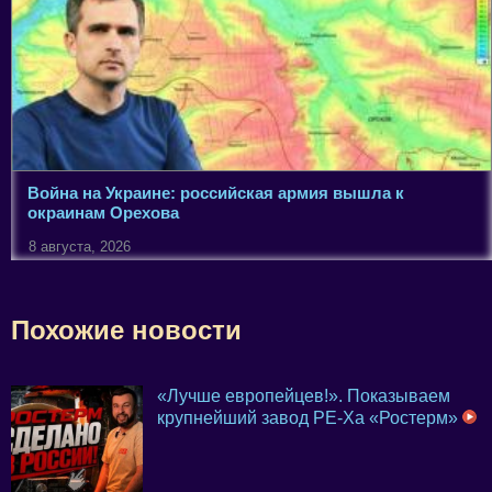
Война на Украине: российская армия вышла к
окраинам Орехова
8 августа, 2026
Похожие новости
«Лучше европейцев!». Показываем
крупнейший завод PE-Xa «Ростерм»