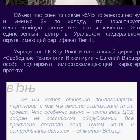
Объект построен по схеме «5/4» по электричеству
и «минус 2» по холоду, что гарантирует
бесперебойную работу без потери качества. Это
единственный центр в Уральском федеральном
округе, имеющий сертификат Tier III.
Учредитель ГК Key Point и генеральный директор
«Свободные Технологии Инжиниринг» Евгений Вирцер
особо подчеркнул импортозамещающий характер
проекта:
«Я бы хотел отдельно поблагодарить
партнёров, с кем мы вместе реализовали этот
проект. Что особенно важно – почти весь ЦОД
собран на российском оборудовании. Всё
прекрасно показало себя, будем жить и
сотрудничать дальше», – отметил Вирцер.