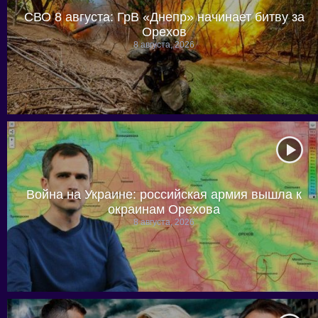
СВО 8 августа: ГрВ «Днепр» начинает битву за
Орехов
8 августа, 2026
Война на Украине: российская армия вышла к
окраинам Орехова
8 августа, 2026