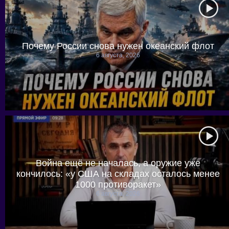
Почему России снова нужен океанский флот
6 августа, 2026
Война ещё не началась, а оружие уже
кончилось: «у США на складах осталось менее
1000 противоракет»
6 августа, 2026