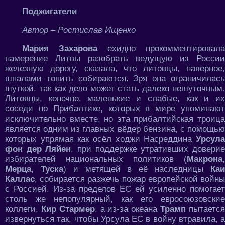
Поджигатели
Автор – Ростислав Ищенко
Мария Захарова
ехидно прокомментировала
намерение Литвы разобрать ведущую из России
железную дорогу, сказала, что литовцы, наверное,
шпалами топить собираются. Зря она ограничилась
шуткой, так как дело может стать далеко нешуточным.
Литовцы, конечно, маленькие и слабые, как и их
соседи по Прибалтике, которых в мире упоминают
исключительно вместе, но эта прибалтийская троица
является одним из главных вёдер бензина, с помощью
которых упрямая как осёл ходжи Насреддина
Урсула
фон дер Ляйен
, при поддержке утративших довери
избирателей национальных политиков (
Макрона
,
Мерца
,
Туска
) и метящей в её наследницы
Ка
Каллас
, собирается разжечь пожар европейской войны
с Россией. Из-за пределов ЕС ей усиленно помогает
столь же непопулярный, как его евросоюзовские
коллеги,
Кир Стармер
, а из-за океана
Трамп
пытаетс
извернуться так, чтобы Урсула ЕС в войну втравила, а