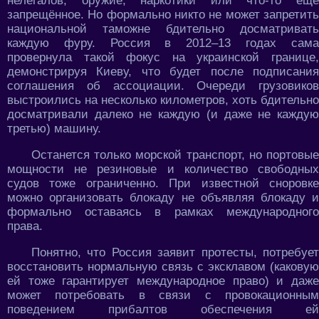
нелегалов, оружие, наркотики или что-то ещё
запрещённое. Но формально никто не может запретить
национальной таможне бдительно досматривать
каждую фуру. Россия в 2012–13 годах сама
провернула такой фокус на украинской границе,
демонстрируя Киеву, что будет после подписания
соглашения об ассоциации. Очереди грузовиков
выстроились на несколько километров, хоть бдительно
досматривали далеко не каждую (и даже не каждую
третью) машину.
Останется только морской транспорт, но портовые
мощности не резиновые и количество свободных
судов тоже ограниченно. При известной сноровке
можно организовать блокаду не объявляя блокаду и
формально оставаясь в рамках международного
права.
Понятно, что Россия заявит протесты, потребует
восстановить нормальную связь с эксклавом (каковую
ей тоже гарантирует международное право) и даже
может потребовать в связи с провокационным
поведением прибалтов обеспечения ей