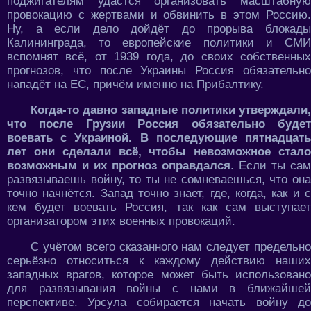
поджигателям удастся организовать масштабную
провокацию с жертвами и обвинить в этом Россию.
Ну, а если дело дойдёт до прорыва блокады
Калининграда, то европейские политики и СМИ
вспомнят всё, от 1939 года, до своих собственных
прогнозов, что после Украины Россия обязательно
нападёт на ЕС, причём именно на Прибалтику.
Когда-то давно западные политики утверждали,
что после Грузии Россия обязательно будет
воевать с Украиной. В последующие пятнадцать
лет они сделали всё, чтобы невозможное стало
возможным и их прогноз оправдался
. Если ты сам
развязываешь войну, то ты не сомневаешься, что она
точно начнётся. Запад точно знает, где, когда, как и с
кем будет воевать Россия, так как сам выступает
организатором этих военных провокаций.
С учётом всего сказанного нам следует предельно
серьёзно относиться к каждому действию наших
западных врагов, которое может быть использовано
для развязывания войны с нами в ближайшей
перспективе. Урсула собирается начать войну до