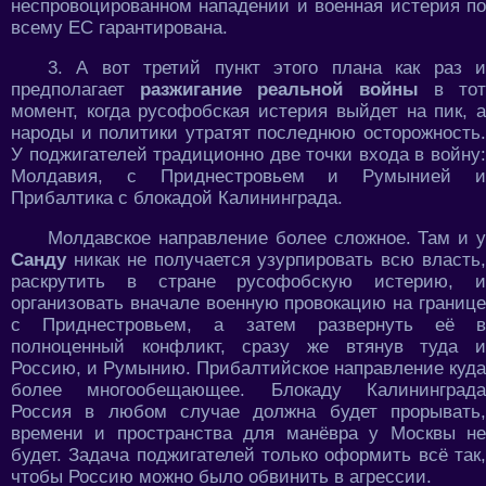
неспровоцированном нападении и военная истерия по
всему ЕС гарантирована.
3. А вот третий пункт этого плана как раз и
предполагает
разжигание реальной войны
в то
момент, когда русофобская истерия выйдет на пик, а
народы и политики утратят последнюю осторожность.
У поджигателей традиционно две точки входа в войну:
Молдавия, с Приднестровьем и Румынией и
Прибалтика с блокадой Калининграда.
Молдавское направление более сложное. Там и у
Санду
никак не получается узурпировать всю власть
раскрутить в стране русофобскую истерию, и
организовать вначале военную провокацию на границе
с Приднестровьем, а затем развернуть её в
полноценный конфликт, сразу же втянув туда и
Россию, и Румынию. Прибалтийское направление куда
более многообещающее. Блокаду Калининграда
Россия в любом случае должна будет прорывать,
времени и пространства для манёвра у Москвы не
будет. Задача поджигателей только оформить всё так,
чтобы Россию можно было обвинить в агрессии.