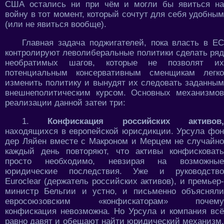
США остались ни при чём и могли бы явиться на
войну в тот момент, который сочтут для себя удобным
(или не явиться вообще).
Главная задача поджигателей, пока власть в ЕС
контролируют леволиберальные политики сделать ряд
необратимых шагов, которые не позволят их
потенциальным консервативным сменщикам легко
изменить политику и вынудят их следовать заданным
внешнеполитическим курсом. Основных механизмов
реализации данной затеи три:
1.
Конфискация российских активов
находящихся в европейской юрисдикции. Урсула фон
дер Ляйен вместе с Макроном и Мерцем не случайно
каждый день повторяют, что активы конфисковать
просто необходимо, невзирая на возможные
юридические последствия. Уже и руководство
Euroclear (держатель российских активов), и премьер-
министр Бельгии и устно, и письменно объясняли
евросоюзовским «конфискаторам» почему
конфискация невозможна. Но Урсула и компания всё
равно давят и обещают найти юридический механизм,