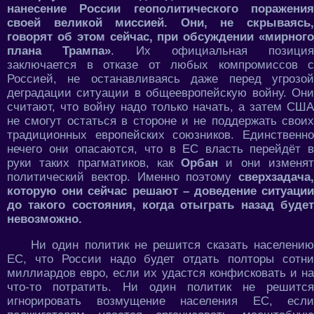
нанесение России геополитического поражения
своей великой миссией. Они, не скрываясь,
говорят об этом сейчас, при обсуждении «мирного
плана Трампа»
. Их официальная позиция
заключается в отказе от любых компромиссов с
Россией, не останавливаясь даже перед угрозой
деградации ситуации в общеевропейскую войну. Они
считают, что войну надо только начать, а затем США
не смогут остаться в стороне и не поддержать своих
традиционных европейских союзников. Единственно
нечего они опасаются, что в ЕС власть перейдёт в
руки таких прагматиков, как
Орбан
и они изменя
политический вектор. Именно поэтому
сверхзадача,
которую они сейчас решают – доведение ситуации
до такого состояния, когда отыграть назад будет
невозможно.
Ни один политик не решится сказать населению
ЕС, что России надо будет отдать полторы сотни
миллиардов евро, если их удастся конфисковать и на
что-то потратить. Ни один политик не решится
игнорировать возмущение населения ЕС, если