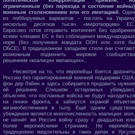
политической конфронтации прямым, но
ограниченным (без перехода в состояние войны)
военным столкновением или его имитацией
. Один
из лоббируемых вариантов – послать на Украину
несколько десятков тысяч «миротворцев» ЕС.
Евросоюз готов отправить контингент без одобрения
всеми членами ЕС и без соблюдения международных
норм (без получения мандата ООН или хотя бы
ОБСЕ). В традиционном западном стиле они считают
возможным подменить мировое сообщество
решением «коалиции желающих».
Несмотря на то, что европейцы боятся дразнить
Россию без гарантированной военной поддержки США,
фон дер Ляйен и здесь собирается продавить нужное
ей решение. Слишком осторожных убеждают,
объясняя, что посланные войска не будут находиться
на линии фронта, а займутся охраной объектов
жизнеобеспечения в тылу. Ещё одним средством
убеждения является многочисленность коалиции: мол,
не начнёт же Россия войну сразу с двадцатью или
более европейскими странами. Но европейцы
традиционно медлительны в таких делах и Урсуле