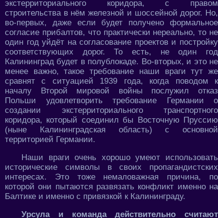
экстерриториального коридора, с правом
строительства в нём железной и шоссейной дорог. Но,
во-первых, даже если будет получено формальное
согласие прибалтов, что практически нереально, то не
один год уйдёт на согласование проектов и постройку
соответствующих дорог. То есть, не один год
Калининград будет в полублокаде. Во-вторых, и это не
менее важно, такое требование наши враги тут же
сравнят с ситуацией 1939 года, когда поводом к
началу Второй мировой войны послужил отказ
Польши удовлетворить требование Германии о
создании экстерриториального транспортного
коридора, который соединил бы Восточную Пруссию
(ныне Калининградская область) с основной
территорией Германии.
Наши враги очень хорошо умеют использовать
исторические символы в своих пропагандистских
интересах. Это тоже немаловажная причина, по
которой они пытаются развязать конфликт именно на
Балтике и именно с привязкой к Калининграду.
Урсула и команда действительно считают