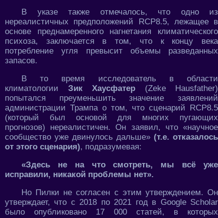
В указе также отмечалось, что одно из
нереалистичных предположений RCP8.5, лежащее в
основе преднамеренного нагнетания климатического
психоза, заключается в том, что к концу века
потребление угля превысит объемы разведанных
запасов.
В то время исследователь в области
климатологии
Зик Хаусфатер
(Zeke Hausfather)
попытался преуменьшить значение заявлений
администрации Трампа о том, что сценарий RCP8.5
(который был основой для многих пугающих
прогнозов) нереалистичен. Он заявил, что «научное
сообщество уже двинулось дальше»
(т.е. отказалось
от этого сценария)
, подразумевая:
«Здесь не на что смотреть, мы всё уже
исправили, никакой проблемы нет».
Но Пилки не согласен с этим утверждением. Он
утверждает, что с 2018 по 2021 год в Google Scholar
было опубликовано 17 000 статей, в которых