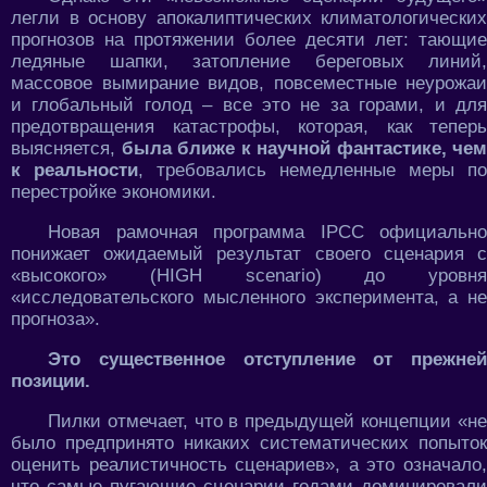
легли в основу апокалиптических климатологических
прогнозов на протяжении более десяти лет: тающие
ледяные шапки, затопление береговых линий,
массовое вымирание видов, повсеместные неурожаи
и глобальный голод – все это не за горами, и для
предотвращения катастрофы, которая, как теперь
выясняется,
была ближе к научной фантастике, чем
к реальности
, требовались немедленные меры по
перестройке экономики.
Новая рамочная программа IPCC официально
понижает ожидаемый результат своего сценария с
«высокого» (HIGH scenario) до уровня
«исследовательского мысленного эксперимента, а не
прогноза».
Это существенное отступление от прежней
позиции.
Пилки отмечает, что в предыдущей концепции «не
было предпринято никаких систематических попыток
оценить реалистичность сценариев», а это означало,
что самые пугающие сценарии годами доминировали