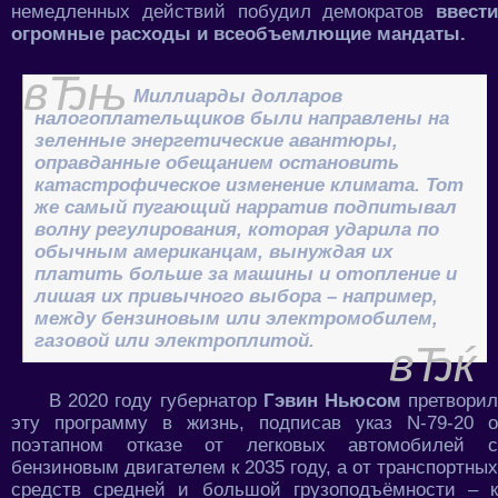
немедленных действий побудил демократов
ввести
огромные расходы и всеобъемлющие мандаты.
Миллиарды долларов
налогоплательщиков были направлены на
зеленные энергетические авантюры,
оправданные обещанием остановить
катастрофическое изменение климата. Тот
же самый пугающий нарратив подпитывал
волну регулирования, которая ударила по
обычным американцам, вынуждая их
платить больше за машины и отопление и
лишая их привычного выбора – например,
между бензиновым или электромобилем,
газовой или электроплитой.
В 2020 году губернатор
Гэвин Ньюсом
претвори
эту программу в жизнь, подписав указ N-79-20 о
поэтапном отказе от легковых автомобилей с
бензиновым двигателем к 2035 году, а от транспортных
средств средней и большой грузоподъёмности – к