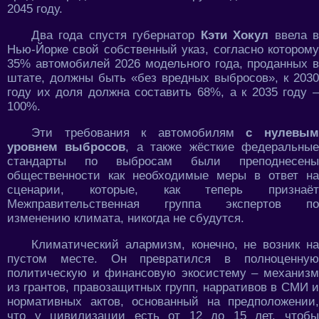
2045 году.
Два года спустя губернатор
Кэти Хокул
ввела 
Нью-Йорке свой собственный указ, согласно которому
35% автомобилей 2026 модельного года, проданных в
штате, должны быть «без вредных выбросов», к 2030
году их доля должна составить 68%, а к 2035 году –
100%.
Эти требования к автомобилям
с нулевы
уровнем выбросов
, а также жёсткие федеральны
стандарты по выбросам были преподнесены
общественности как необходимые меры в ответ на
сценарии, которые, как теперь признаёт
Межправительственная группа экспертов по
изменению климата, никогда не сбудутся.
Климатический алармизм, конечно, не возник на
пустом месте. Он превратился в полноценную
политическую и финансовую экосистему – механизм
из грантов, правозащитных групп, нарративов в СМИ и
нормативных актов, основанный на предположении,
что у цивилизации есть от 12 до 15 лет, чтобы