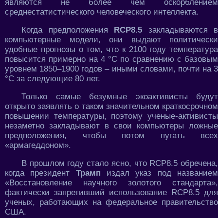
являются не более чем оскорблением
среднестатистического человеческого интеллекта.
Когда предположения
RCP8.5
закладываются в
компьютерные модели, они выдают политически
удобные прогнозы о том, что к 2100 году температура
повысится примерно на 4 °C по сравнению с базовым
уровнем 1850–1900 годов – иными словами, почти на 3
°C за следующие 80 лет.
Только самые безумные экоактивисты будут
открыто заявлять о таком значительном краткосрочном
повышении температуры, поэтому ученые-активисты
незаметно закладывают в свои компьютеры ложные
предположения, чтобы потом пугать всех
«армагеддоном».
В прошлом году стало ясно, что RCP8.5 обречена,
когда президент
Трамп
издал указ под название
«Восстановление научного золотого стандарта»,
фактически запретивший использование RCP8.5 для
ученых, работающих на федеральное правительство
США.