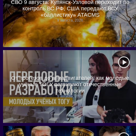
СВО 9 августа: Купянск-Узловой переходит по
контроль ВС РФ, США передают ВСУ
«баллистику» ATACMS
9 августа, 2026
От протезов до авиадвигателей: как молодые
учёные ТОГУ развивают отечественные
технологии
9 августа, 2026