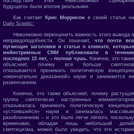
последствия этих «невозможных сценариев
будущего» были вполне реальными.
Как считает
Крис Моррисон
в своей статье на
Daily Sceptic:
Невозможно переоценить важность этого вывода о
неправдоподобности. Он означает,
что почти все
пугающие заголовки и статьи о климате, которые
мейнстримные СМИ публиковали в течение
последних 15 лет, – полная чушь
. Конечно, это также
объясняет, почему все больше скептиков
отказываются принимать политическую концепцию
«окончательно доказанной» науки и занимаются ее
развенчанием.
Конечно, это также объясняет, почему растущая
группа скептически настроенных комментаторов
отказывалась принимать политическую концепцию
«устоявшейся» науки и занималась массовым
разоблачением – и это было легче лёгкого, поскольку
временами, обладая лишь небольшой долей
скептицизма, можно было увидеть, что эти истории