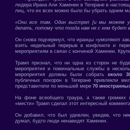
лидера Ирана Али Хаменеи в Тегеране в настоя
лиц, что их всех можно было бы убрать одним м
«Они все там. Один выстрел [и мы можем у
делать, потому что тогда нам не с кем будет 
Он снова подчеркнул, что иранцы
«умоляют зак
взять недельный перерыв в конфликте и пере
мероприятиям в связи с кончиной Хаменеи. Круп
Трамп признал, что ни одна из сторон не буд
мероприятия и поминальные службы в несколь
мероприятия должны были собрать
около 3
публичных похорон в Тегеране привлекли ми
представители по меньшей мере
70 иностранных
На фоне всеобщего траура, а также громких
«мести» Трамп сделал этот интересный коммента
Он добавил, что был удивлен, увидев, что не
думал, будто люди ненавидят Хаменеи.