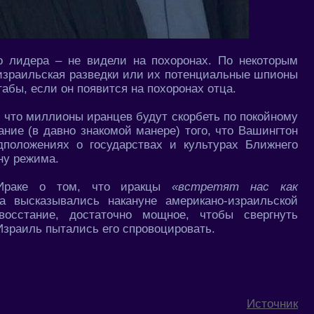
 лидера – не видели на похоронах. По некоторым
 израильская разведки или их потенциальные шпионы
абы, если он появится на похоронах отца.
, что миллионы иранцев будут скорбеть по покойному
ание (в давно знакомой манере) того, что Вашингтон
дположениях о государствах и культурах Ближнего
ну режима.
Ираке о том, что иракцы
«встретят нас как
а высказывались накануне американо-израильской
сстание, достаточно мощное, чтобы свергнуть
Израиль пытались его спровоцировать.
Источник