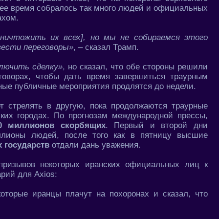
щее время собралось так много людей и официальных
ахом.
ничтожить их всех], но мы не собираемся этого
вести переговоры»
, – сказал Трамп.
лючить сделку»
, но сказал, что обе стороны решили
говорах, чтобы дать время завершиться траурным
ные публичные мероприятия продлятся до недели.
ет стрелять в другую, пока продолжаются траурные
ких городах. По прогнозам международной прессы,
0 миллионов скорбящих
. Первый и второй дни
ллионы людей, после того как в пятницу высшие
 государств
отдали дань уважения.
 призывов некоторых иранских официальных лиц к
рий для Axios:
которые иранцы плачут на похоронах и сказал, что