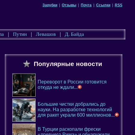
Зарубки
|
Отзывы
|
Почта
|
Ссылки
|
RSS
па
|
Путин
|
Левашов
|
Д. Байда
Популярные новости
Переворот в России готовится
откуда не ждали...
Большие чистки добрались до
науки. На разработке технологий
для ракет украли 600 миллионов...
В Турции раскопали фрески
«древнего Рима» и обнаружили