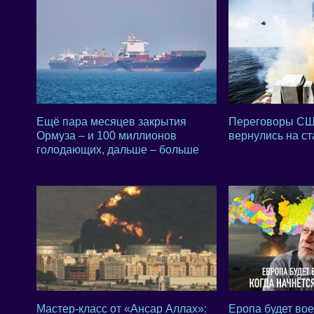
Ещё пара месяцев закрытия
Переговоры СШ
Ормуза – и 100 миллионов
вернулись на с
голодающих, дальше – больше
Мастер-класс от «Ансар Аллах»:
Еропа будет вое