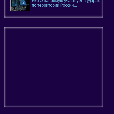
НАТО напрямую участвует в ударах
по территории России...