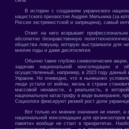
села.
В истории с созданием украинского национ
нацистского прихвостня Андрея Мельника (за ко
России экстремистской и запрещена), самый инт
Ответ на него вскрывает профессиональн
абсолютно безнравственную политтехнологичес
общества ловушку, которую выстраивали для не
многие годы и даже десятилетия.
Обычно такие глубоко символические акции, 
задачам национальной консолидации и об
осуществленный, например, в 2023 году данный
Украине. Но очевидно, что в нынешних условиях
люди устали от войны, жизнь в стране станови
массовой ненависти, а реальность, в которо
национальную катастрофу в виде вымирания, пр
Социологи фиксируют резкий рост доли украинцев
Вот только их мнение значения не имеет, а 
национальной консолидации для организаторов 
памяти» вообще не стоит в приоритетах. Наобо