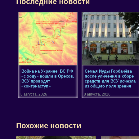
Последние новости
Война на Украине: ВС РФ
Семья Иуды Горбачёва
«с ходу» вошли в Орехов.
после уличения в сборе
ВСУ проводят
средств для ВСУ исчезла
«контрнаступ»
из общего поля зрения
8 августа, 2026
8 августа, 2026
Похожие новости