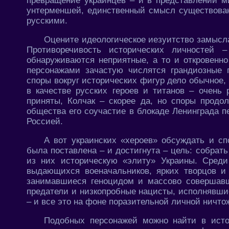
превращение украинцев – и в представлении ми
унтерменшей, единственный смысл существован
русскими.
Оцените идеологическое иезуитство замысл
Противоречивость исторических личностей
обнаруживаются неприятные, а то и откровенн
персонажами зачастую числятся грандиозные
споры вокруг исторических фигур дело обычное,
в качестве русских героев и титанов – очень
приняты, Колчак – скорее да, но споры продо
общества его соучастие в блокаде Ленинграда п
Россией.
А вот украинских «хероев» обсуждать и сп
была поставлена – и достигнута – цель: собрат
из них историческую «элиту» Украины. Сред
выдающихся военачальников, ярких творцов и 
занимавшиеся геноцидом и массово совершавш
предатели и низкопробные нацисты, исполнявши
– и все это на фоне поразительной личной ничто
Подобных персонажей можно найти в исто