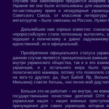
случаев они закономерно предаются анафеме 
Украине же они были использованы для национа
по-настоящему яркие и незаурядные украин
Советского Союза, от классиков литератур
металлургов – были завязаны на Россию. Нужен 
Дальнейшее нам хорошо известно: сначала
«пророссийскую» стали потихоньку вытеснять, з
подошел к логическому и давно задуманному
единственной, но и официальной.
Приобретение официального статуса украи
данном случае является принципиально важным
внутри украинского общества, так и в его вза
украинцев, и у остального мира было прос
политического маневра, потому что позволяло 
на кого-то другого: да, был Бабий Яр, Волын
Мельника) сожгли Хатынь, «но лично мой дед по
Больше это не работает – ни внутри, ни вов
государственными почестями деятелей ОУН и
украинская нация – нация военных преступни
принуждения для самих украинцев, которые 