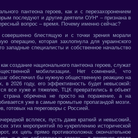
ального пантеона героев, как и с перезахоронением
торым последуют и другие деятели ОУН* – признана в
ересный вопрос – время. Почему именно сейчас?
о совершенно блестящую и с точки зрения морали
кую операцию, которая захлопнула для украинского
го западные специалисты и собственное начальство
как создание национального пантеона героев, служат
щественной мобилизации. Нет сомнений, что
 шаг обеспечил бы нужную общественную реакцию на
, в 2026 году, его эффективность будет невысокой:
тся все хуже и тяжелее, ТЦК превратились в объект
й страна обречена не просто на поражение, а на
обивается уже в самые промытые пропагандой мозги.
, готовых на переговоры с Россией.
очередной всплеск, пусть даже краткий и невысокий,
всех этих мероприятий по «укреплению исторической
рот, их цель прямо противоположна: окончательное