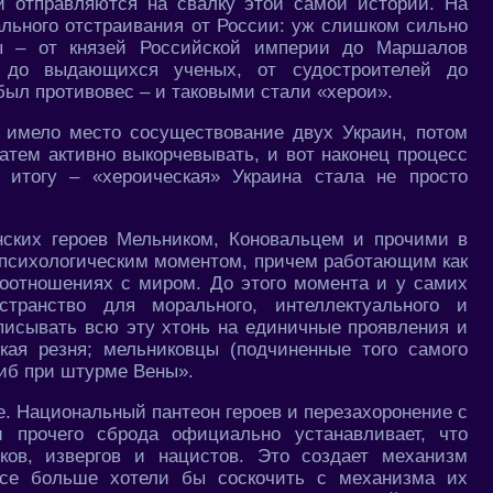
и отправляются на свалку этой самой истории. На
льного отстраивания от России: уж слишком сильно
цы – от князей Российской империи до Маршалов
ы до выдающихся ученых, от судостроителей до
был противовес – и таковыми стали «херои».
 имело место сосуществование двух Украин, потом
атем активно выкорчевывать, и вот наконец процесс
 итогу – «хероическая» Украина стала не просто
нских героев Мельником, Коновальцем и прочими в
 психологическим моментом, причем работающим как
имоотношениях с миром. До этого момента и у самих
транство для морального, интеллектуального и
списывать всю эту хтонь на единичные проявления и
ская резня; мельниковцы (подчиненные того самого
гиб при штурме Вены».
не. Национальный пантеон героев и перезахоронение с
 прочего сброда официально устанавливает, что
ков, извергов и нацистов. Это создает механизм
все больше хотели бы соскочить с механизма их