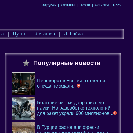
Зарубки
|
Отзывы
|
Почта
|
Ссылки
|
RSS
па
|
Путин
|
Левашов
|
Д. Байда
Популярные новости
Переворот в России готовится
откуда не ждали...
Большие чистки добрались до
науки. На разработке технологий
для ракет украли 600 миллионов...
В Турции раскопали фрески
«древнего Рима» и обнаружили