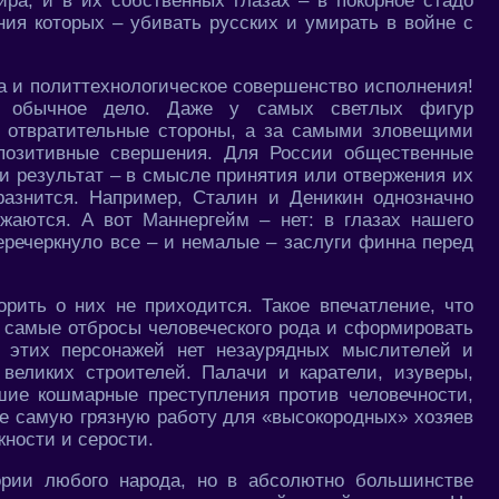
ра, и в их собственных глазах – в покорное стадо
ия которых – убивать русских и умирать в войне с
а и политтехнологическое совершенство исполнения!
 – обычное дело. Даже у самых светлых фигур
о отвратительные стороны, а за самыми зловещими
 позитивные свершения. Для России общественные
 и результат – в смысле принятия или отвержения их
 разнится. Например, Сталин и Деникин однозначно
лжаются. А вот Маннергейм – нет: в глазах нашего
еречеркнуло все – и немалые – заслуги финна перед
орить о них не приходится. Такое впечатление, что
ь самые отбросы человеческого рода и сформировать
и этих персонажей нет незаурядных мыслителей и
великих строителей. Палачи и каратели, изуверы,
ие кошмарные преступления против человечности,
е самую грязную работу для «высокородных» хозяев
жности и серости.
рии любого народа, но в абсолютно большинстве