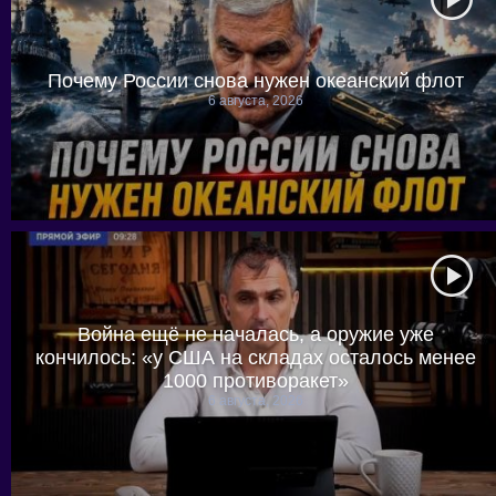
Почему России снова нужен океанский флот
6 августа, 2026
Война ещё не началась, а оружие уже
кончилось: «у США на складах осталось менее
1000 противоракет»
6 августа, 2026