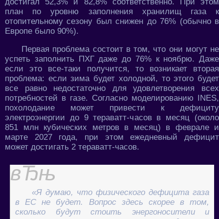
достигал 52,3% и 82,8% соответственно. При этом
план по уровню заполнения хранилищ газа к
отопительному сезону был снижен до 76% (обычно в
Европе было 90%).
Первая проблема состоит в том, что они могут не
успеть заполнить ПХГ даже до 76% к ноябрю. Даже
если это все-таки получится, то возникает вторая
проблема: если зима будет холодной, то этого будет
все равно недостаточно для удовлетворения всех
потребностей в газе. Согласно моделированию INES,
похолодание может привести к дефициту
электроэнергии до 9 тераватт-часов в месяц (около
851 млн кубических метров в месяц) в феврале и
марте 2027 года, при этом ежедневный дефицит
может достигать 2 тераватт-часов.
«Я думаю, что физического дефицита газа
в ЕС не будет. Вопрос здесь скорее в том,
сколько будут стоить энергоносители и