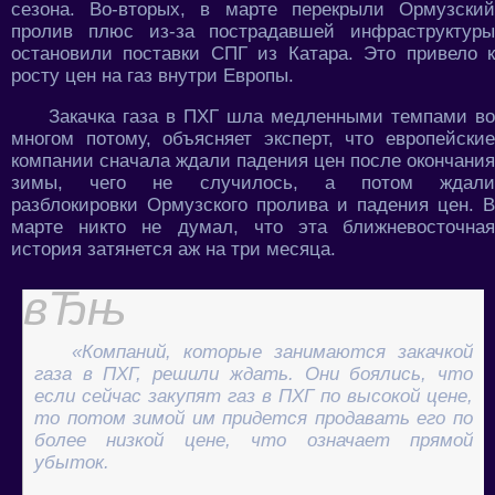
сезона. Во-вторых, в марте перекрыли Ормузский
пролив плюс из-за пострадавшей инфраструктуры
остановили поставки СПГ из Катара. Это привело к
росту цен на газ внутри Европы.
Закачка газа в ПХГ шла медленными темпами во
многом потому, объясняет эксперт, что европейские
компании сначала ждали падения цен после окончания
зимы, чего не случилось, а потом ждали
разблокировки Ормузского пролива и падения цен. В
марте никто не думал, что эта ближневосточная
история затянется аж на три месяца.
«Компаний, которые занимаются закачкой
газа в ПХГ, решили ждать. Они боялись, что
если сейчас закупят газ в ПХГ по высокой цене,
то потом зимой им придется продавать его по
более низкой цене, что означает прямой
убыток.