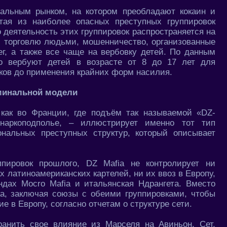
альным рынком, на котором преобладают кокаин и
ятая из наиболее опасных преступных группировок
 деятельность этих группировок распространяется на
в, торговлю людьми, мошенничество, организованные
г, а также все чаще на вербовку детей. По данным
но вербуют детей в возрасте от 8 до 17 лет для
иков до применения крайних форм насилия.
минальной модели
 как во Франции, где подъём так называемой «DZ-
аркоподполье, – иллюстрирует именно тот тип
ональных преступных структур, который описывает
пировок прошлого, DZ Mafia не контролирует ни
ах латиноамериканских картелей, ни их ввоз в Европу,
дах Mocro Mafia и итальянская Ндрангета. Вместо
ка, заключая союзы с обеими группировками, чтобы
 в Европу, согласно отчетам о структуре сети.
ранить свое влияние из Марселя на Авиньон, Сет,