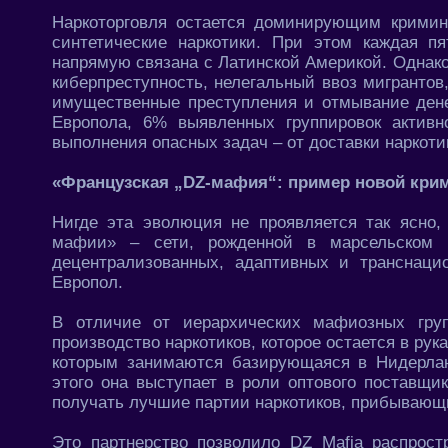
Наркоторговля остается доминирующим кримин
синтетические наркотики. При этом каждая п
напрямую связана с Латинской Америкой. Однако
киберпреступность, нелегальный ввоз мигранто
имущественные преступления и отмывание дене
Европола, 6% выявленных группировок актив
выполнения опасных задач – от доставки наркот
«Французская „DZ-мафия“: пример новой кри
Нигде эта эволюция не проявляется так ясно,
мафии» – сети, рожденной в марсельском н
децентрализованных, адаптивных и транснаци
Европол.
В отличие от иерархических мафиозных груп
производство наркотиков, которое остается в рук
которым занимаются базирующаяся в Нидерлан
этого она выступает в роли оптового поставщи
получать лучшие партии наркотиков, прибывающие
Это партнерство позволило DZ Mafia распрост