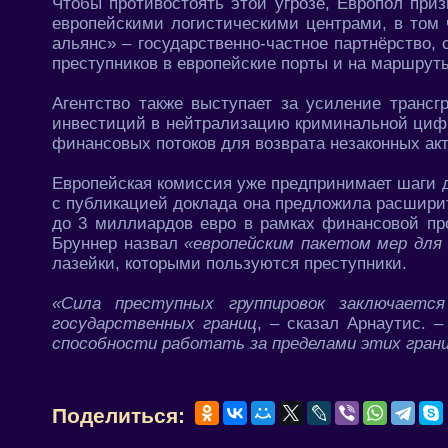
Чтобы противостоять этой угрозе, Европол при
европейскими логистическими центрами, в том
альянс» – государственно-частное партнёрство,
преступников в европейские порты и на маршруты
Агентство также выступает за усиление трансг
инвестиций в нейтрализацию криминальной циф
финансовых потоков для возврата незаконных акт
Европейская комиссия уже предпринимает шаги 
с публикацией доклада она предложила расшири
до 3 миллиардов евро в рамках финансовой про
Бруннер назвал
«европейским пакетом мер для
лазейки, которыми пользуются преступники.
«Сила преступных группировок заключаетс
государственных границ
, – сказал Арнаутис. 
способности работать за пределами этих гран
Поделиться: