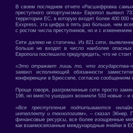
В своем последнем отчете «Расшифровка самых
преступного оппортунизма» Европол выявил 7
территории ЕС, в которую входят более 400 000 
Exxpress, эта цифра в пять раз больше, чем всег
с ростом числа преступников, но и с изменением
Сети далеко не статичны. Из 821 сети, выявленн
больше не входят в число наиболее опасных 
Европола поспешило предупредить, что не стоит 
«Это отражает лишь то, что государства-ч
заявил исполняющий обязанности заместите
конференции в Брюсселе, согласно сообщениям 
Проще говоря, разгромленные сети просто заме
198, но вместо ушедших возникли 533 новые – и
«Все преступления подпитываются онлайн-
интеллекту и технологиям»
, – сказал Эбнер. 
финансовые ресурсы, все более изощренные ме
как взаимосвязанные международные ячейки в ЕС