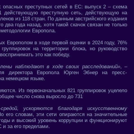
 опасных преступных сетей в ЕС: выпуск 2 – схема
31 действующую преступную сеть, действующую на
членов из 118 стран. По данным австрийского издания
о два года назад, хотя такой скачок связан не только
 методологии Европола.
ых Европолом в ходе первой оценки в 2024 году, 76%
группировок на территории блока, но руководство
воспринимать это как победу.
лены наблюдают в ходе своих расследований»
, –
ля директора Европола Юрген Эбнер на пресс-
на немецком языке.
няются. Из первоначальных 821 группировок уцелело
 общее число снова выросло до 731
средой, ускоряются благодаря искусственному
По его словам, эти сети опираются на значительные
тоды и высокий уровень коррупции и функционируют
 и за его пределами.