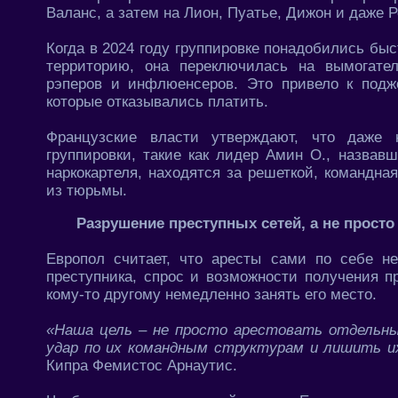
Валанс, а затем на Лион, Пуатье, Дижон и даже Р
Когда в 2024 году группировке понадобились бы
территорию, она переключилась на вымогате
рэперов и инфлюенсеров. Это привело к под
которые отказывались платить.
Французские власти утверждают, что даже 
группировки, такие как лидер Амин О., назвав
наркокартеля, находятся за решеткой, командна
из тюрьмы.
Разрушение преступных сетей, а не прост
Европол считает, что аресты сами по себе н
преступника, спрос и возможности получения п
кому-то другому немедленно занять его место.
«Наша цель – не просто арестовать отдельны
удар по их командным структурам и лишить и
Кипра Фемистос Арнаутис.