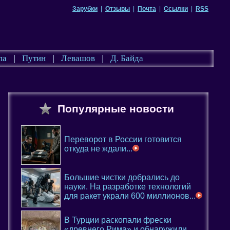
Зарубки
|
Отзывы
|
Почта
|
Ссылки
|
RSS
па
|
Путин
|
Левашов
|
Д. Байда
Популярные новости
Переворот в России готовится
откуда не ждали...
Большие чистки добрались до
науки. На разработке технологий
для ракет украли 600 миллионов...
В Турции раскопали фрески
«древнего Рима» и обнаружили