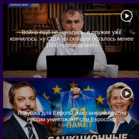
Война ещё не началась, а оружие уже
кончилось: «у США на складах осталось менее
1000 противоракет»
6 августа, 2026
Ловушка для Европы: как санкции против
России уничтожают сам Евросоюз
6 августа, 2026