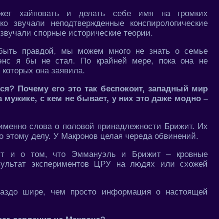
жет хайповать и делать себе имя на громких
ко звучали неподтвержденные конспирологические
о звучали спорные исторические теории.
 быть правдой, мы можем много не знать о семье
энс я бы не стал. По крайней мере, пока она не
 которых она заявила.
ся? Почему его это так беспокоит, западный мир
 мужике, с кем не бывает, у них это даже модно –
 именно слова о половой принадлежности Брижит. Их
по этому делу. У Макронов целая череда обвинений.
рит и о том, что Эммануэль и Брижит – кровные
зультат экспериментов ЦРУ на людях или схожей
ораздо шире, чем просто информация о настоящей