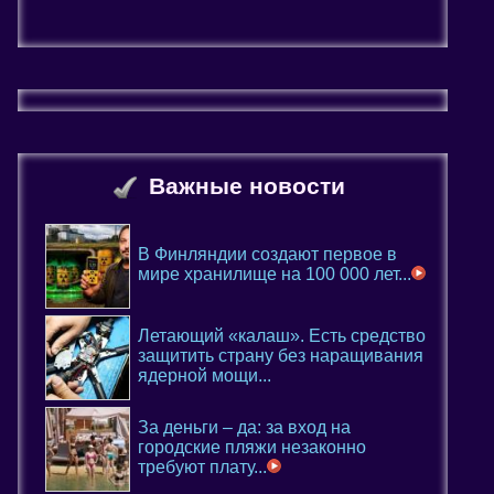
Важные новости
В Финляндии создают первое в
мире хранилище на 100 000 лет...
Летающий «калаш». Есть средство
защитить страну без наращивания
ядерной мощи...
За деньги – да: за вход на
городские пляжи незаконно
требуют плату...