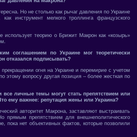
чаг давления на Макрона?
тересна. Но не столько как рычаг давления по Украине
, как инструмент мелкого троллинга французского
не использует теорию о Брижит Макрон как «козырь»
ом.
аким соглашением по Украине мог теоретически
он отказался подписывать?
о прекращении огня на Украине и перемирие с учетом
 по этому вопросу другая позиция – более жесткая по
и все личные темы могут стать препятствием или
Что ему важнее: репутация жены или Украина?
ический авторитет Макрона, заставляют выстраивать
Но прямым препятствием для внешнеполитического
е, пока нет объективных фактов, которые позволили