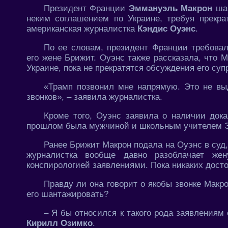
Президент Франции
Эммануэль Макрон
шан
неким соглашением по Украине, требуя прекр
американская журналистка
Кэндис Оуэнс
.
По ее словам, президент Франции требовал
его жене Брижит. Оуэнс также рассказала, что 
Украине, пока не прекратятся обсуждения его суп
«Трамп позвонил мне напрямую. Это не выд
звонков», – заявила журналистка.
Кроме того, Оуэнс заявила о наличии дока
прошлом была мужчиной и школьным учителем 
Ранее Брижит Макрон подала на Оуэнс в суд,
журналистка вообще давно разоблачает же
конспирологией заявлениями. Пока никаких дост
Правду ли она говорит о якобы звонке Макр
его шантажировать?
– Я бы относился к такого рода заявлениям
Кирилл Озимко
.