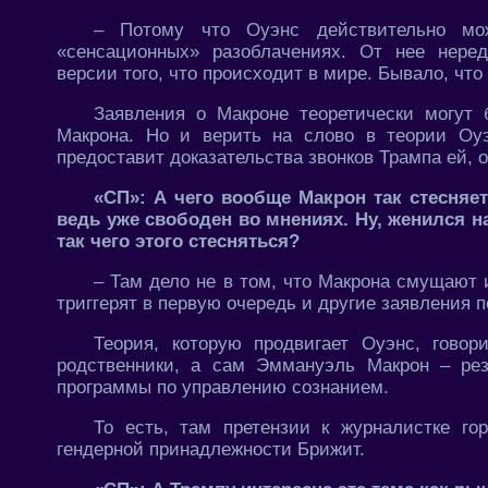
– Потому что Оуэнс действительно мо
«сенсационных» разоблачениях. От нее неред
версии того, что происходит в мире. Бывало, чт
Заявления о Макроне теоретически могут
Макрона. Но и верить на слово в теории Оу
предоставит доказательства звонков Трампа ей, о
«СП»: А чего вообще Макрон так стесняет
ведь уже свободен во мнениях. Ну, женился на
так чего этого стесняться?
– Там дело не в том, что Макрона смущают
триггерят в первую очередь и другие заявления 
Теория, которую продвигает Оуэнс, гово
родственники, а сам Эммануэль Макрон – ре
программы по управлению сознанием.
То есть, там претензии к журналистке г
гендерной принадлежности Брижит.