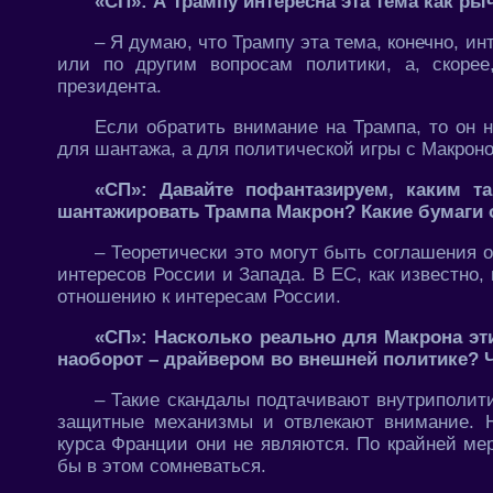
«СП»: А Трампу интересна эта тема как ры
– Я думаю, что Трампу эта тема, конечно, ин
или по другим вопросам политики, а, скорее
президента.
Если обратить внимание на Трампа, то он 
для шантажа, а для политической игры с Макрон
«СП»: Давайте пофантазируем, каким т
шантажировать Трампа Макрон? Какие бумаги 
– Теоретически это могут быть соглашения 
интересов России и Запада. В ЕС, как известно,
отношению к интересам России.
«СП»: Насколько реально для Макрона эт
наоборот – драйвером во внешней политике? 
– Такие скандалы подтачивают внутриполит
защитные механизмы и отвлекают внимание. 
курса Франции они не являются. По крайней мер
бы в этом сомневаться.