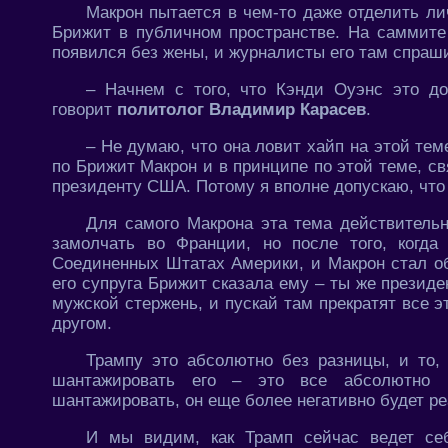
Макрон пытается в чем-то даже отделить ли
Брижит в публичном пространстве. На саммите
появился без жены, и журналисты его там спраш
– Начнем с того, что Кэнди Оуэнс это дос
говорит
политолог Владимир Карасев
.
– Не думаю, что она ловит хайп на этой тем
по Брижит Макрон и в принципе по этой теме, с
президенту США. Потому я вполне допускаю, что 
Для самого Макрона эта тема действительн
замолчать во Франции, но после того, когд
Соединенных Штатах Америки, и Макрон стал об
его супруга Брижит сказала ему – ты же президе
мужской стержень, и пускай там прекратят все э
другом.
Трампу это абсолютно без разницы, и то, 
шантажировать его – это все абсолютно б
шантажировать, он еще более негативно будет ре
И мы видим, как Трамп сейчас ведет се