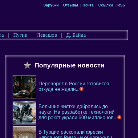
Зарубки
|
Отзывы
|
Почта
|
Ссылки
|
RSS
па
|
Путин
|
Левашов
|
Д. Байда
Популярные новости
Переворот в России готовится
откуда не ждали...
Большие чистки добрались до
науки. На разработке технологий
для ракет украли 600 миллионов...
В Турции раскопали фрески
«древнего Рима» и обнаружили