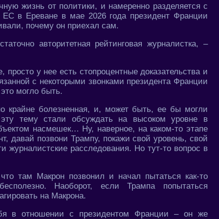
чную жизнь от политики, и намеренно разделяется с
 ЕС в Ереване в мае 2026 года президент Франции
ивали, почему он приехал сам.
таточно авторитетная рейтинговая журналистка, –
е, просто у нее есть стопроцентные доказательства и
вязанной с некоторыми звонками президента Франции
это могло быть.
о крайне болезненная, и, может быть, ее бы могли
а эту тему стали обсуждать на высоком уровне в
ъектом насмешек… Ну, наверное, на каком-то этапе
нт, давай позвони Трампу, покажи свой уровень, свой
ти журналистские расследования. Но тут-то вопрос в
что там Макрон позвонил и начал пытаться как-то
есполезно. Наоборот, если Трампа попытаться
агировать на Макрона.
бя в отношении с президентом Франции – он же