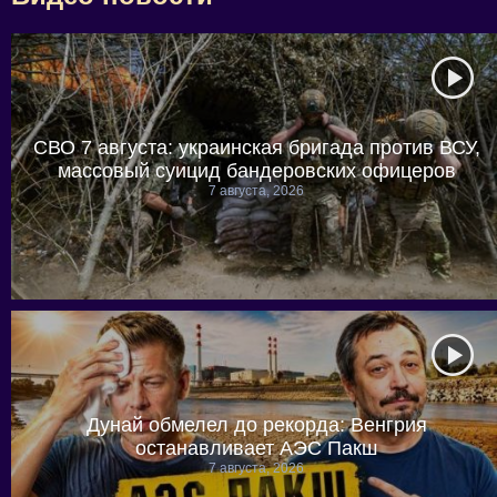
СВО 7 августа: украинская бригада против ВСУ,
массовый суицид бандеровских офицеров
7 августа, 2026
Дунай обмелел до рекорда: Венгрия
останавливает АЭС Пакш
7 августа, 2026