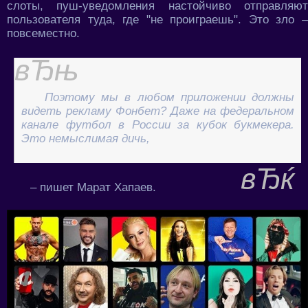
слоты, пуш-уведомления настойчиво отправляют
пользователя туда, где "не проиграешь". Это зло –
повсеместно.
Поэтому мы в любом приложении должны
видеть рекламу Фонбет? Даже на федеральном
канале футбол в России за кубок букмекера.
Это немыслимая дичь,
– пишет Марат Хапаев.