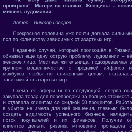
проиграла". Матери на ставках. Женщины – новая
мишень лудомании
Автор – Виктор Говоров
Прекрасная половина уже почти догнала сильный
пол по количеству зависимых от азартных игр.
Недавний случай, который произошёл в Рязани,
обнажил ещё одну острую проблему лудомании – её
женское лицо. Местная жительница, подозреваемая в
крупном мошенничестве с продажей айфонов и
макбуков якобы по сниженным ценам, оказалась
зависимой от азартных игр.
Схема её аферы была следующей: сперва она
закупала товар для перепродажи за полную стоимость
и отдавала клиентам со скидкой 50 процентов. Работа
в убыток не имела для неё значения, главным было
создать видимость успешного бизнеса, наладить
поток покупателей и их финансов. Получив от
клиентов деньги, рязанка мгновенно пропадала с
радаров. Таким нехитрым способом она "кинула"