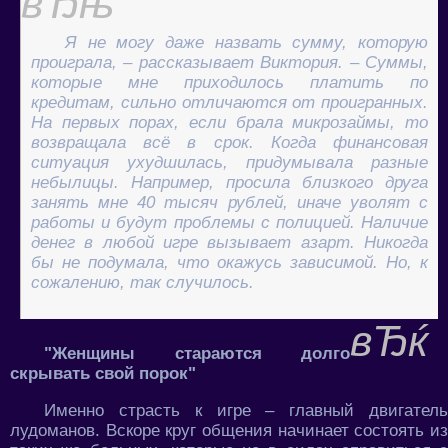
Я не могу даже назвать сумму, которую
проиграла, – рассказывает Виктория. – Суммы,
которые мне приходилось платить по
кредитам, сильно отличаются от проигранных.
На первых порах, если брала микрозаймы, то
возвращала всё в срок. Когда финансовая
ситуация ухудшилась, придумывала разные
небылицы. Например, просила близкого друга
занять мне 40 тысяч рублей, иначе уволят с
работы и будут проблемы с полицией. Наличие
денег в любой игре вызывает азарт. Никогда
бы не подумала, что окажусь зависимой. Но, к
сожалению, так случилось.
"Женщины стараются долго
скрывать свой порок"
Именно страсть к игре – главный двигатель
лудоманов. Вскоре круг общения начинает состоять из