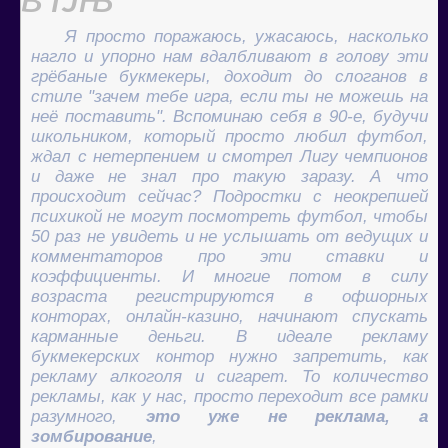
Я просто поражаюсь, ужасаюсь, насколько
нагло и упорно нам вдалбливают в голову эти
грёбаные букмекеры, доходит до слоганов в
стиле "зачем тебе игра, если ты не можешь на
неё поставить". Вспоминаю себя в 90-е, будучи
школьником, который просто любил футбол,
ждал с нетерпением и смотрел Лигу чемпионов
и даже не знал про такую заразу. А что
происходит сейчас? Подростки с неокрепшей
психикой не могут посмотреть футбол, чтобы
50 раз не увидеть и не услышать от ведущих и
комментаторов про эти ставки и
коэффициенты. И многие потом в силу
возраста регистрируются в офшорных
конторах, онлайн-казино, начинают спускать
карманные деньги. В идеале рекламу
букмекерских контор нужно запретить, как
рекламу алкоголя и сигарет. То количество
рекламы, как у нас, просто переходит все рамки
разумного,
это уже не реклама, а
зомбирование
,