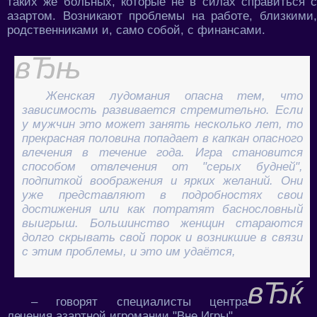
таких же больных, которые не в силах справиться с
азартом. Возникают проблемы на работе, близкими,
родственниками и, само собой, с финансами.
Женская лудомания опасна тем, что
зависимость развивается стремительно. Если
у мужчин это может занять несколько лет, то
прекрасная половина попадает в капкан опасного
влечения в течение года. Игра становится
способом отвлечения от "серых будней",
подпиткой воображения и ярких желаний. Они
уже представляют в подробностях свои
достижения или как потратят баснословный
выигрыш. Большинство женщин стараются
долго скрывать свой порок и возникшие в связи
с этим проблемы, и это им удаётся,
– говорят специалисты центра
лечения азартной игромании "Вне Игры".