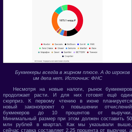
Букмекеры всегда в жирном плюсе. А до игроков
им дела нет. Источник: ФНС
Несмотря на новые налоги, рынок букмекеров
продолжает расти. И для них готовят ещё один
сюрприз. К первому чтению в июне планируется
новый законопроект о повышении отчислений
букмекеров до 10 процентов от выручки.
Минимальный размер при этом должен составить 50
млн рублей в квартал. Как мы указывали выше,
сейчас ставка составляет 2,25 процента от выручки, а