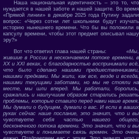
Наша национальная идентичность – это то, что
нуждается в нашей заботе и нашей защите. Во время
«Прямой линии» в декабре 2025 года Путину задали
вопрос: «Через сотни лет школьники будут изучать
историю нынешнего времени. Что бы вы положили в
капсулу времени, чтобы этот предмет описывал нашу
эру?»
Вот что ответил глава нашей страны:
«Мы,
жившие в России в нескончаемом потоке времени, в
XX и XXI веках, с благодарностью воспринимали всё,
что было сделано нашими предшественниками,
нашими предками. Мы жили, как все, везде и всегда,
нашими текущими заботами, но мы не стояли на
месте, мы шли вперед. Мы работали, боролись,
сражались и наилучшим образом старались решать
проблемы, которые ставило перед нами наше время.
Мы думали о будущем, думали о вас. И если в ваших
руках сейчас наше послание, это значит, что и вы
чувствуете себя частью нашего общего,
бесконечного потока времени. Это значит, что и вы
чувствуете и понимаете связь времен. Это очень
важно. Поздравляем вас с этим. Это значит, что и