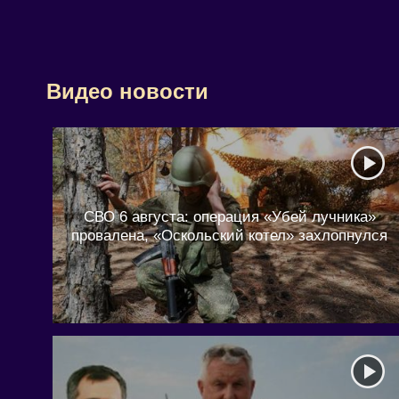
Видео новости
СВО 6 августа: операция «Убей лучника»
провалена, «Оскольский котел» захлопнулся