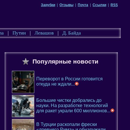
Зарубки
|
Отзывы
|
Почта
|
Ссылки
|
RSS
па
|
Путин
|
Левашов
|
Д. Байда
Популярные новости
Переворот в России готовится
откуда не ждали...
Большие чистки добрались до
науки. На разработке технологий
для ракет украли 600 миллионов...
В Турции раскопали фрески
«древнего Рима» и обнаружили