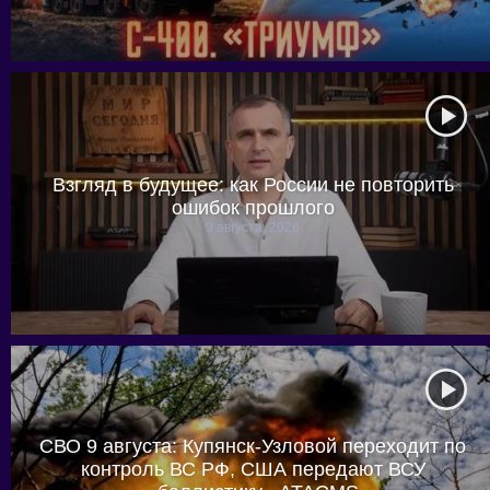
Взгляд в будущее: как России не повторить
ошибок прошлого
9 августа, 2026
СВО 9 августа: Купянск-Узловой переходит по
контроль ВС РФ, США передают ВСУ