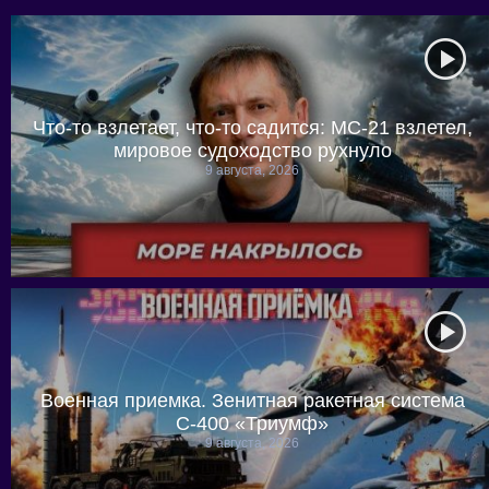
Что-то взлетает, что-то садится: МС-21 взлетел,
мировое судоходство рухнуло
9 августа, 2026
Военная приемка. Зенитная ракетная система
С-400 «Триумф»
9 августа, 2026