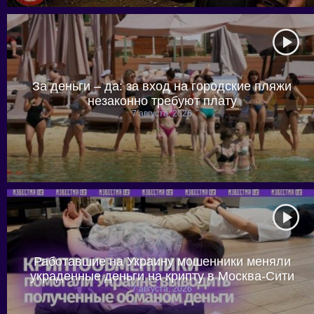
За деньги – да: за вход на городские пляжи
незаконно требуют плату
7 августа, 2026
Работавшие на Украину мошенники меняли
украденные деньги на крипту в Москва-Сити
7 августа, 2026