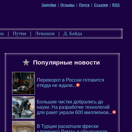
Зарубки
|
Отзывы
|
Почта
|
Ссылки
|
RSS
па
|
Путин
|
Левашов
|
Д. Байда
Популярные новости
Переворот в России готовится
откуда не ждали...
Большие чистки добрались до
науки. На разработке технологий
для ракет украли 600 миллионов...
В Турции раскопали фрески
«древнего Рима» и обнаружили