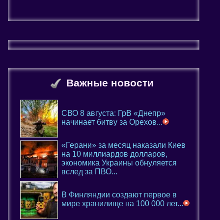
Важные новости
СВО 8 августа: ГрВ «Днепр»
начинает битву за Орехов...
«Герани» за месяц наказали Киев
на 10 миллиардов долларов,
экономика Украины обнуляется
вслед за ПВО...
В Финляндии создают первое в
мире хранилище на 100 000 лет...