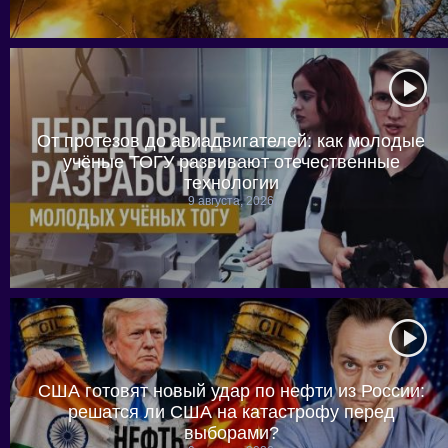
От протезов до авиадвигателей: как молодые
учёные ТОГУ развивают отечественные
технологии
9 августа, 2026
США готовят новый удар по нефти из России:
решатся ли США на катастрофу перед
выборами?