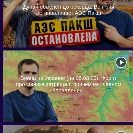
Дунай обмелел до рекорда: Венгрия
останавливает АЭС Пакш
7 августа, 2026
Война на Украине (на 06.08.26): Фронт
противника затрещал, причем на главном
направлении…
7 августа, 2026