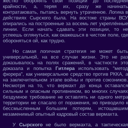
жёстко оборонять свои позиции до последней
крайности, а, теряя их, сразу же начинать
контратаковать, пытаясь вернуть утраченное. Логика в
действиях Сырского была. На востоке страны ВСУ
опирались на построенные за восемь лет укреплённые
линии. Если начать сдавать эти позиции, то не
успеешь оглянуться, как окажешься в чистом поле, где
обороняться ой, как трудно.
Но самая логичная стратегия не может быть
универсальной, на все случаи жизни. Это не раз
доказывалось на полях сражений, в частности это
доказала и попытка
Гитлера
использовать "мето
фюрера", как универсальное средство против РККА, а
на заключительном этапе войны и против союзников.
Несмотря на то, что вермахт до конца оставался
сильным и опасным противником, во многих случаях
бездумное требование не оставлять ни одного метра
территории не спасало от поражения, но приводило к
бессмысленным большим потерям, истощавшим
незаменимый опытный кадровый состав вермахта.
У
Сырского
не было вермахта, а тактическа