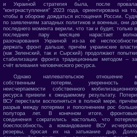
и Украиной стратегия была, после провала
"контрнаступления" 2023 года, ориентирована на то,
чтобы в обороне дождаться истощения России. Судя
по заявлениям западных политиков и военных, они до
последнего момента верили, что так и будет, только в
последние пару месяцев нарастает волна
разочарования Украиной из-за её неспособности
держать фронт дальше, причём украинские власти
(как Зеленский, так и Сырский) продолжают попытки
стабилизации фронта традиционным методом – за
счёт вливания человеческого ресурса.
Однако наплевательское отношение к
собственным потерям, уверенность в
неисчерпаемости собственного мобилизационного
ресурса привели к ожидаемому результату. Потери
ВСУ перестали восполняться в полной мере, причём
разрыв между потерями и пополнением рос больше
полутора лет. В конечном итоге, фронтовые
соединения сократились настолько, что потеряли
боеспособность, а командование ВСУ исчерпало
резервы, бросая их на затыкание дыр. Долго