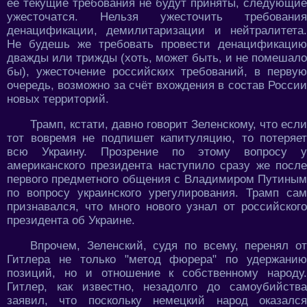
её текущие требования не будут приняты, следующие
ужесточатся. Нельзя ужесточить требования
денацификации, демилитаризации и нейтралитета.
Не будешь же требовать провести денацификацию
дважды или трижды (хоть, может быть, и не помешало
бы), ужесточение российских требований, в первую
очередь, возможно за счёт вхождения в состав России
новых территорий.
Трамп, кстати, давно говорит Зеленскому, что если
тот вовремя не подпишет капитуляцию, то потеряет
всю Украину. Прозрение по этому вопросу у
американского президента наступило сразу же после
первого предметного общения с Владимиром Путиным
по вопросу украинского урегулирования. Трамп сам
признавался, что много нового узнал от российского
президента об Украине.
Впрочем, Зеленский, судя по всему, перенял от
Гитлера не только "метод фюрера" по удержанию
позиций, но и отношение к собственному народу.
Гитлер, как известно, незадолго до самоубийства
заявил, что поскольку немецкий народ оказался