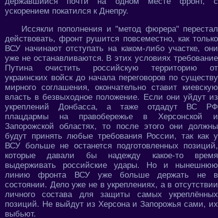
державшийся почти на одном месте фронт, с
ускорением покатился к Днепру.
Иссякли пополнения и "метод фюрера" перестал
действовать, фронт рушится повсеместно, как только
ВСУ начинают отступать на каком-либо участке, они
уже не останавливаются. В этих условиях требование
Путина очистить российскую территорию от
украинских войск до начала переговоров по существу
мирного соглашения, окончательно ставит киевскую
власть в безвыходное положение. Если они уйдут из
укреплений Донбасса, а таже отдадут ВС РФ
плацдармы на правобережье в Херсонской и
Запорожской областях, то после этого они должны
будут принять любые требования России, так как у
ВСУ больше не останется подготовленных позиций,
которые давали бы надежду какое-то время
выдерживать российские удары. Но и нынешнюю
линию фронта ВСУ уже больше держать не в
состоянии. Дело уже не в укреплениях, а в отсутствии
личного состава для защиты самых укреплённых
позиций. Не выйдут из Херсона и Запорожья сами, их
выбьют.