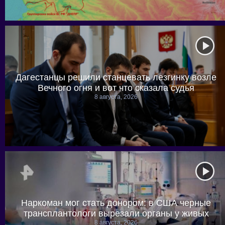
Дагестанцы решили станцевать лезгинку возле
Вечного огня и вот что сказала судья
8 августа, 2026
Наркоман мог стать донором: в США черные
трансплантологи вырезали органы у живых
8 августа, 2026