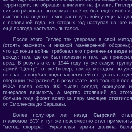
территории, не обращая внимания на фланги,
Гитлер
сильно рисковал, но вермахт всё же был ещё силён и,
выстояв на выдохе, смог растянуть войну ещё на два
с половиной года, из которых год наступал на юге и
ещё полгода наступать пытался.
После этого Гитлер так уверовал в свой метод
(стоять насмерть и никакой манёвренной обороны),
что до конца войны требовал его применения везде и
всюду: там, где он был полезен и там, где приносил
вред. В результате, в 1944 году ту же самую группу
армий "Центр" тот же Гитлер, тем же методом, но уже
не спас, а погубил, когда запретил ей отступать в ходе
операции "Багратион", в результате чего только в плен
РККА взяла около 400 тысяч солдат, офицеров и
генералов вермахта, а мёртво стоявший до этого
больше года фронт всего за пару месяцев откатился
от Смоленска до Варшавы.
Более полутора лет назад
Сырский
ста
главкомом ВСУ и тут же повсеместно стал применять
"метод фюрера". Украинская армия должна была