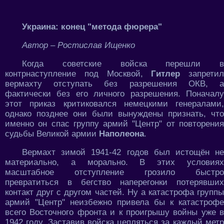
Украина: конец "метода фюрера"
Автор – Ростислав Ищенко
Когда советские войска перешли в
контрнаступление под Москвой,
Гитлер
запретил
вермахту отступать без разрешения ОКВ, а
фактически без его личного разрешения. Поначалу
этот приказ критиковался немецкими генералами,
однако позднее они были вынуждены признать, что
именно он спас группу армий "Центр" от повторения
судьбы Великой армии
Наполеона
.
Вермахт зимой 1941-42 годов был истощён не
материально, а морально. В этих условиях
масштабное отступление грозило быстро
превратиться в бегство наперегонки потерявших
контакт друг с другом частей. Ну а катастрофа группы
армий "Центр" неизбежно привела бы к катастрофе
всего Восточного фронта и к проигрышу войны уже в
1942 году. Заставив войска цепляться за каждый метр