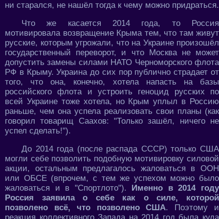
ни старался, не нашёл тогда к чему можно придраться.
Что же касается 2014 года, то Россия
мотивировала возвращение Крыма тем, что там живут
русские, которым угрожали, что на Украине произошёл
государственный переворот, и что Москва не может
допустить замены силами НАТО Черноморского флота
РФ в Крыму. Украина до сих пор публично страдает от
того, что она, конечно, хотела напасть на базы
российского флота и устроить геноцид русских по
всей Украине тоже хотела, но Крым уплыл в Россию
раньше, чем она успела реализовать свои планы (как
говорил товарищ Саахов: "Только зашёл, ничего не
успел сделать!").
До 2014 года (после распада СССР) только США
могли себе позволить подобную мотивировку силовой
акции, остальным предлагалось жаловаться в ООН
или ОБСЕ (впрочем, с тем же успехом можно было
жаловаться и в "Спортлото").
Именно в 2014 год
Россия заявила о себе как о силе, которой
позволено всё, что позволено США
. Поэтому 
реакция коллективного Запада на 2014 год была куда