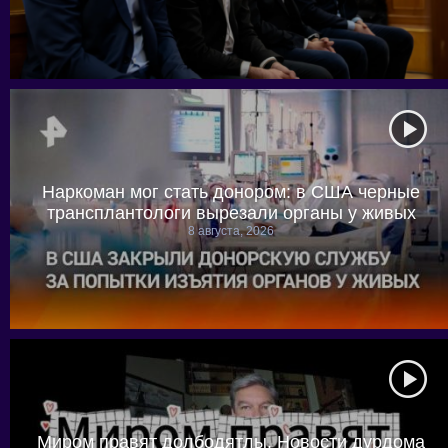
Наркоман мог стать донором: в США черные
трансплантологи вырезали органы у живых
8 августа, 2026
Миром правят долбодятлы. Новости дурдома