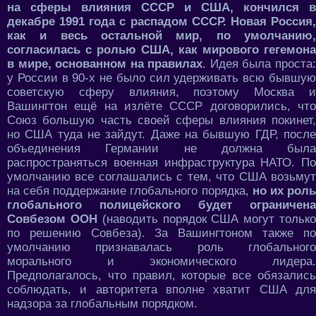
на сферы влияния СССР и США, кончился в
декабре 1991 года с распадом СССР. Новая Россия,
как и весь остальной мир, по умолчанию,
согласилась с ролью США, как мирового гегемона
в мире, основанном на правилах
. Идея была проста
у России в 90-х не было сил удерживать всю бывшую
советскую сферу влияния, поэтому Москва и
Вашингтон ещё на излёте СССР договорились, что
Союз большую часть своей сферы влияния покинет,
но США туда не зайдут. Даже на бывшую ГДР, после
объединения Германии не должна была
распространяться военная инфраструктура НАТО. По
умолчанию все соглашались с тем, что США возьмут
на себя поддержание глобального порядка,
но их рол
глобального полицейского будет ограничена
Совбезом ООН
(наводить порядок США могут тольк
по решению Совбеза). За Вашингтоном также по
умолчанию признавалась роль глобального
морального и экономического лидера.
Предполагалось, что правил, которые все обязались
соблюдать, и авторитета вполне хватит США для
надзора за глобальным порядком.