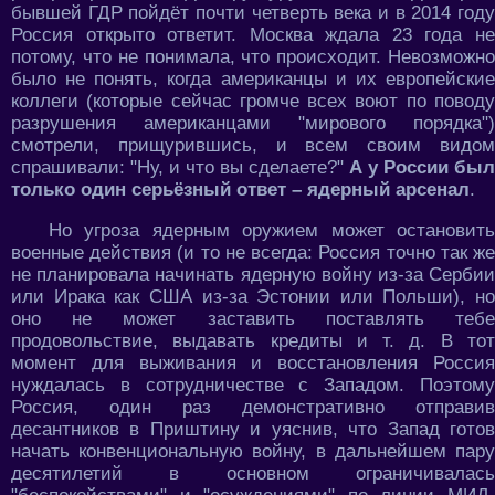
бывшей ГДР пойдёт почти четверть века и в 2014 году
Россия открыто ответит. Москва ждала 23 года не
потому, что не понимала, что происходит. Невозможно
было не понять, когда американцы и их европейские
коллеги (которые сейчас громче всех воют по поводу
разрушения американцами "мирового порядка")
смотрели, прищурившись, и всем своим видом
спрашивали: "Ну, и что вы сделаете?"
А у России был
только один серьёзный ответ – ядерный арсенал
.
Но угроза ядерным оружием может остановить
военные действия (и то не всегда: Россия точно так же
не планировала начинать ядерную войну из-за Сербии
или Ирака как США из-за Эстонии или Польши), но
оно не может заставить поставлять тебе
продовольствие, выдавать кредиты и т. д. В тот
момент для выживания и восстановления Россия
нуждалась в сотрудничестве с Западом. Поэтому
Россия, один раз демонстративно отправив
десантников в Приштину и уяснив, что Запад готов
начать конвенциональную войну, в дальнейшем пару
десятилетий в основном ограничивалась