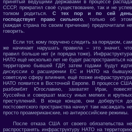
принятый ведущими державами в процессе распада
СССР, прекратил своё существование, так и не успев
толком родиться.
С тех пор и по сей день
господствует право сильного
, только об это
(каждая страна по своим причинам) предпочитали не
говорить.
Если тот, кому поручено следить за порядком, сам
же начинает нарушать правила – это значит, что
правил больше нет (и порядка тоже). Инфраструктура
НАТО ещё несколько лет не будет распространяться на
территорию бывшей ГДР, затем годами будут идти
дискуссии о расширении ЕС и НАТО на бывшую
советскую сферу влияния, ещё позже инфраструктура
НАТО появится в Восточной Европе. В процессе США
разбомбят Югославию, захватят Ирак, повесят
Хуссейна и совершат массу иных мелких и крупных
преступлений. В конце концов, они доберутся до
постсоветского пространства начнут там насаждать не
просто проамериканские, но антироссийские режимы.
После отказа США от своего обязательства не
распространять инфраструктуру НАТО на территорию