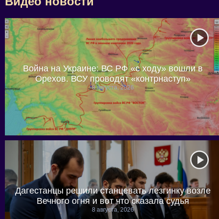
Видео новости
Война на Украине: ВС РФ «с ходу» вошли в
Орехов. ВСУ проводят «контрнаступ»
8 августа, 2026
Дагестанцы решили станцевать лезгинку возле
Вечного огня и вот что сказала судья
8 августа, 2026