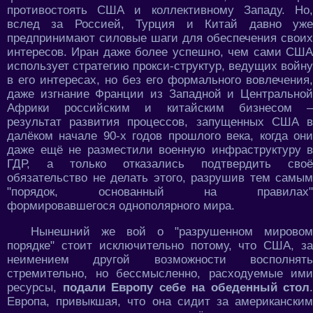
противостоять США и коллективному Западу. Но,
вслед за Россией, Турция и Китай давно уже
предпринимают силовые шаги для обеспечения своих
интересов. Иран даже более успешно, чем сами США
использует стратегию прокси-структур, ведущих войну
в его интересах, но без его формального вовлечения,
даже изгнание Франции из Западной и Центральной
Африки российским и китайским бизнесом –
результат развития процессов, запущенных США в
далёком начале 90-х годов прошлого века, когда они
даже ещё не разместили военную инфраструктуру в
ГДР, а только отказались подтвердить своё
обязательство не делать этого, разрушив тем самым
"порядок, основанный на правилах"
формировавшегося однополярного мира.
Нынешний же вой о "разрушенном мировом
порядке" стоит исключительно потому, что США, за
неимением другой возможности восполнять
стремительно, но бессмысленно, расходуемые ими
ресурсы,
подали Европу себе на обеденный стол
.
Европа, привыкшая, что она сидит за американским