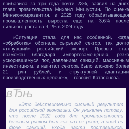
прибавила за три года почти 23%, заявил на днях
глава правительства Михаил Мишустин. По оценке
Минэкономразвития, в 2025 году обрабатывающая
промышленность выросла еще на 3,6% после
сильного роста на 9,1% в 2024 году.
«Ситуация стала для нас особенной, когда
«обработка» обогнала сырьевой сектор, так долго
«тянувший» российский экспорт. Прорыв стал
возможен благодаря импортозамещению, резко
ускорившемуся под давлением санкций, массивным
инвестициям, в капитал сектора было вложено более
21 трлн рублей, и структурной адаптации
производственных цепочек», – говорит Катасонова.
«Это действительно сильный результат
для российской экономики. Он уникален потому,
что после 2022 года для промышленности
базовым риском был как раз не рост, а спад на
фоне санкций, ухода части поставщиков,