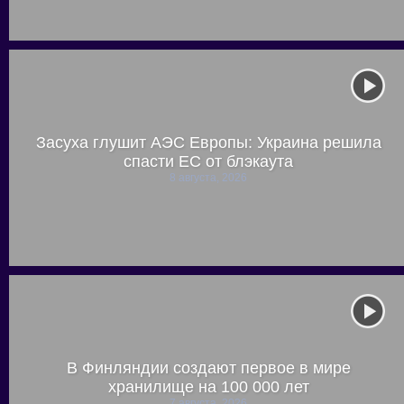
Засуха глушит АЭС Европы: Украина решила
спасти ЕС от блэкаута
8 августа, 2026
В Финляндии создают первое в мире
хранилище на 100 000 лет
7 августа, 2026