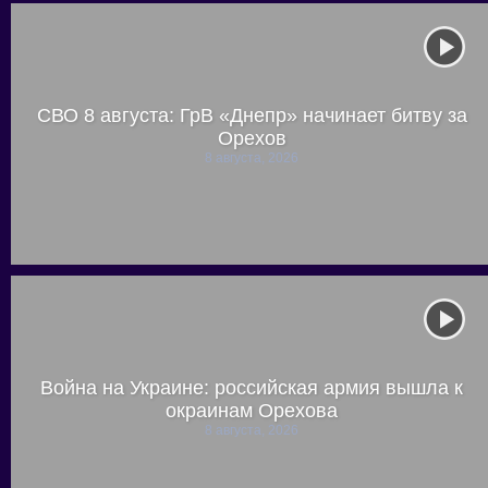
СВО 8 августа: ГрВ «Днепр» начинает битву за
Орехов
8 августа, 2026
Война на Украине: российская армия вышла к
окраинам Орехова
8 августа, 2026