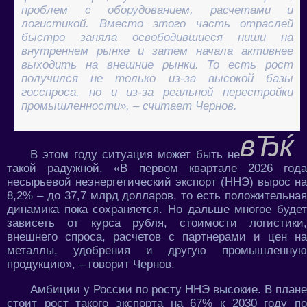
проблем с оборудованием, расчетами и
логистикой. Вместо этого часть отраслей
быстро заняла освободившиеся ниши на
внутреннем рынке и затем начала активнее
выходить на внешние рынки. То есть рост
получился не только из-за высокой базы
госспроса, но и из-за реальной перестройки
промышленности», – считает Чернов.
В этом году ситуация может быть не
такой радужной. «В первом квартале 2026 года
несырьевой неэнергетический экспорт (ННЭ) вырос на
8,2% – до 37,7 млрд долларов, то есть положительная
динамика пока сохраняется. Но дальше многое будет
зависеть от курса рубля, стоимости логистики,
внешнего спроса, расчетов с партнерами и цен на
металлы, удобрения и другую промышленную
продукцию», – говорит Чернов.
Амбиции у России по росту ННЭ высокие. В плане
стоит рост такого экспорта на 67% к 2030 году по