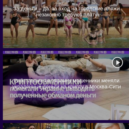
За деньги – да: за вход на городские пляжи
незаконно требуют плату
7 августа, 2026
Работавшие на Украину мошенники меняли
украденные деньги на крипту в Москва-Сити
7 августа, 2026