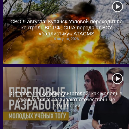
СВО 9 августа: Купянск-Узловой переходит по
контроль ВС РФ, США передают ВСУ
«баллистику» ATACMS
9 августа, 2026
От протезов до авиадвигателей: как молодые
учёные ТОГУ развивают отечественные
технологии
9 августа, 2026