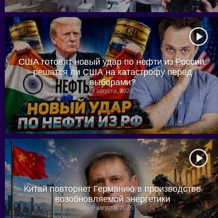
США готовят новый удар по нефти из России:
решатся ли США на катастрофу перед
выборами?
9 августа, 2026
Китай повторяет Германию в производстве
возобновляемой энергетики
9 августа, 2026