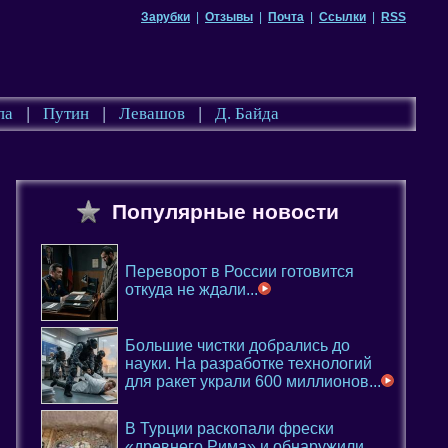
Зарубки
|
Отзывы
|
Почта
|
Ссылки
|
RSS
па
|
Путин
|
Левашов
|
Д. Байда
Популярные новости
Переворот в России готовится
откуда не ждали...
Большие чистки добрались до
науки. На разработке технологий
для ракет украли 600 миллионов...
В Турции раскопали фрески
«древнего Рима» и обнаружили