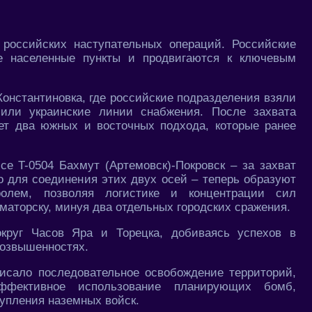
российских наступательных операций. Российские
ые населенные пункты и продвигаются к ключевым
онстантиновка, где российские подразделения взяли
или украинские линии снабжения. После захвата
ует два южных и восточных подхода, которые ранее
се T-0504 Бахмут (Артемовск)-Покровск – за захват
о для соединения этих двух осей – теперь образуют
олем, позволяя логистике и концентрации сил
маторску, минуя два отдельных городских сражения.
округ Часов Яра и Торецка, добиваясь успехов в
возвышенностях.
исало последовательное освобождение территорий,
фективное использование планирующих бомб,
упления наземных войск.