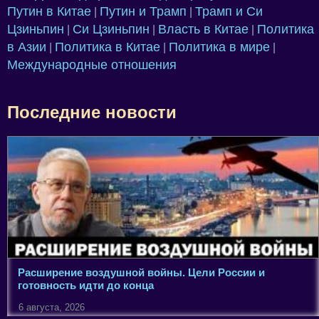
Путин в Китае
Путин и Трамп
Трамп и Си
|
|
Цзиньпин
Си Цзиньпин
Власть в Китае
Политика
|
|
|
в Азии
Политика в Китае
Политика в мире
|
|
|
Международные отношения
Последние новости
Расширение воздушной войны. Цели России и
готовность идти до конца
6 августа, 2026