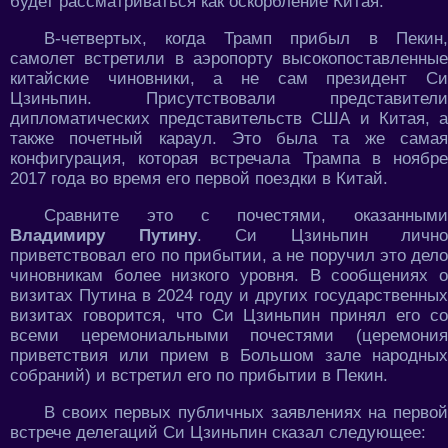
будет рассматриваться как оскорбление Китая.
В-четвертых, когда Трамп прибыл в Пекин,
самолет встретили в аэропорту высокопоставленные
китайские чиновники, а не сам президент Си
Цзиньпин. Присутствовали представители
дипломатических представительств США и Китая, а
также почетный караул. Это была та же самая
конфигурация, которая встречала Трампа в ноябре
2017 года во время его первой поездки в Китай.
Сравните это с почестями, оказанными
Владимиру Путину
. Си Цзиньпин лично
приветствовал его по прибытии, а не поручил это дело
чиновникам более низкого уровня. В сообщениях о
визитах Путина в 2024 году и других государственных
визитах говорится, что Си Цзиньпин принял его со
всеми церемониальными почестями (церемония
приветствия или прием в Большом зале народных
собраний) и встретил его по прибытии в Пекин.
В своих первых публичных заявлениях на первой
встрече делегаций Си Цзиньпин сказал следующее: