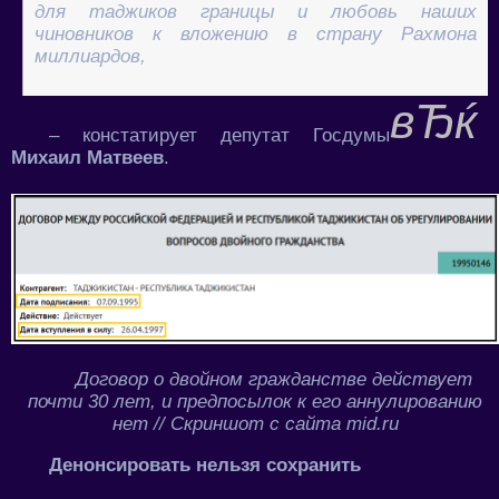
для таджиков границы и любовь наших
чиновников к вложению в страну Рахмона
миллиардов,
– констатирует депутат Госдумы
Михаил Матвеев
.
Договор о двойном гражданстве действует
почти 30 лет, и предпосылок к его аннулированию
нет // Скриншот с сайта mid.ru
Денонсировать нельзя сохранить