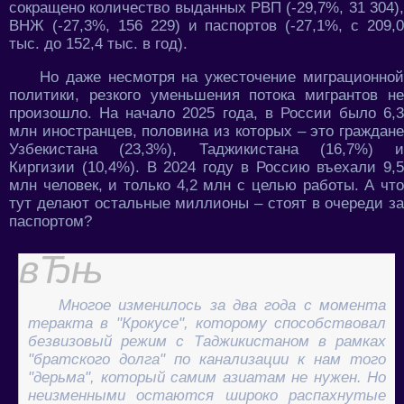
сокращено количество выданных РВП (-29,7%, 31 304),
ВНЖ (-27,3%, 156 229) и паспортов (-27,1%, с 209,0
тыс. до 152,4 тыс. в год).
Но даже несмотря на ужесточение миграционной
политики, резкого уменьшения потока мигрантов не
произошло. На начало 2025 года, в России было 6,3
млн иностранцев, половина из которых – это граждане
Узбекистана (23,3%), Таджикистана (16,7%) и
Киргизии (10,4%). В 2024 году в Россию въехали 9,5
млн человек, и только 4,2 млн с целью работы. А что
тут делают остальные миллионы – стоят в очереди за
паспортом?
Многое изменилось за два года с момента
теракта в "Крокусе", которому способствовал
безвизовый режим с Таджикистаном в рамках
"братского долга" по канализации к нам того
"дерьма", который самим азиатам не нужен. Но
неизменными остаются широко распахнутые