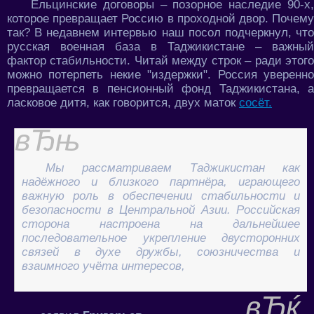
Ельцинские договоры – позорное наследие 90-х,
которое превращает Россию в проходной двор. Почему
так? В недавнем интервью наш посол подчеркнул, что
русская военная база в Таджикистане – важный
фактор стабильности. Читай между строк – ради этого
можно потерпеть некие "издержки". Россия уверенно
превращается в пенсионный фонд Таджикистана, а
ласковое дитя, как говорится, двух маток
сосёт.
Мы рассматриваем Таджикистан как
надёжного и близкого партнёра, играющего
важную роль в обеспечении стабильности и
безопасности в Центральной Азии. Российская
сторона настроена на дальнейшее
последовательное укрепление двусторонних
связей в духе дружбы, союзничества и
взаимного учёта интересов,