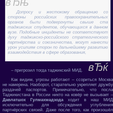
Допросу и жестокому обращению со
стороны российских правоохранительных
органов были подвергнуты свыше ста
таджикских студентов, обучающихся в данном
вузе. Подобные инциденты не соответствуют
духу таджикско-российского стратегического
партнёрства и союзничества, могут нанести
урон усилиям сторон по дальнейшему развитию
взаимодействия в сфере образования,
– пригрозил тогда таджикский МИД.
Как видим, угрозы работают – ссориться Москва
не намерена. Наоборот, старательно укрепляет дружбу
раздачей паспортов. Примечательно, что посла
Таджикистана в России никто на ковёр не вызывает –
Давлатшох Гулмахмадзода
ходит в наш МИД
исключительно для обсуждения углубления
партнёрских связей. Даже после того, как произошёл