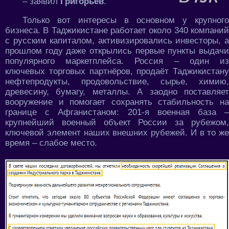
– заявил
Григорьев
.
Только вот интересы в основном у крупного
бизнеса. В Таджикистане работает около 340 компаний
с русским капиталом, активизировались инвесторы, а
прошлом году даже открылись первые пункты выдачи
популярного маркетплейса. Россия – один из
ключевых торговых партнёров, продаёт Таджикистану
нефтепродукты, продовольствие, сырье, химию,
древесину, бумагу, металлы. А заодно поставляет
вооружение и помогает сохранять стабильность на
границе с Афганистаном: 201-я военная база –
крупнейший военный объект России за рубежом,
ключевой элемент наших внешних рубежей. И в то же
время – слабое место.