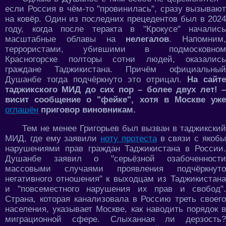
если Россия в чём-то "провинилась", сразу вызывают
на ковёр. Один из последних прецедентов был в 2024
году, когда после теракта в "Крокусе" начались
масштабные облавы на
нелегалов
. Напомним,
террористами, убившими в подмосковном
Красногорске полторы сотни людей, оказались
граждане Таджикистана. Причём официальный
Душанбе тогда подчёркнуто это отрицал.
На сайте
таджикского МИД до сих пор – более двух лет! –
висит сообщение о "фейке", хотя в Москве уже
оглашён
приговор виновникам.
Тем не менее Григорьев был вызван в таджикский
МИД, где ему заявили
ноту протеста
в связи с якоб
нарушениями прав граждан Таджикистана в России.
Душанбе заявил о "серьёзной озабоченности
массовыми случаями проявления подчёркнуто
негативного отношения" к выходцам из Таджикистана
и "повсеместного нарушения их прав и свобод".
Страна, которая канализовала в Россию треть своего
населения, указывает Москве, как наводить порядок в
миграционной сфере. Слыханная ли дерзость?