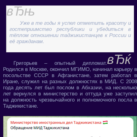
Уже в те годы я успел отметить красоту и
гостеприимство республики и убедиться в
тёплом отношении таджикистанцев к России и
её гражданам.
Григорьев – опытный дипломат.
Родился в Москве, окончил МГИМО, начинал карьеру в
посольстве СССР в Афганистане, затем работал в
Иране, служил на разных должностях в МИД. С 2008
года десять лет был послом в Абхазии, на несколько
лет вернулся в министерство и оттуда уже заступил
на должность чрезвычайного и полномочного посла в
Таджикистане.