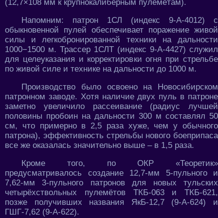
(12,7×108 мм к крупнокалиберным пулемётам).
Напомним: патрон 1СЛ (индекс 9-А-4012) с
обыкновенной пулей обеспечивает поражение живой
силы и легкобронированной техники на дальности
1000−1500 м. Трассер 1СЛТ (индекс 9-А-4427) служил
для целеуказания и корректировки огня при стрельбе
по живой силе и технике на дальности до 1000 м.
Производство было освоено на Новосибирском
патронном заводе. Хотя наличие двух пуль в патроне
заметно увеличило рассеивание (радиус лучшей
половины пробоин на дальности 300 м составлял 50
см, что примерно в 2,5 раза хуже, чем у обычного
патрона), эффективность стрельбы нового боеприпаса
все же оказалась значительно выше – в 1,5 раза.
Кроме того, по ОКР «Теоретик»
предусматривалось создание 12,7-мм 5-пульного и
7,62-мм 3-пульного патронов для новых тульских
четырёхствольных пулемётов ТКБ-063 и ТКБ-621,
позже получивших названия ЯкБ-12,7 (9-А-624) и
ГШГ-7,62 (9-А-622).