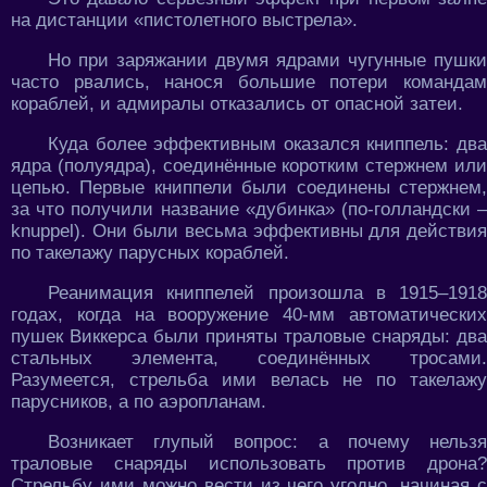
на дистанции «пистолетного выстрела».
Но при заряжании двумя ядрами чугунные пушки
часто рвались, нанося большие потери командам
кораблей, и адмиралы отказались от опасной затеи.
Куда более эффективным оказался книппель: два
ядра (полуядра), соединённые коротким стержнем или
цепью. Первые книппели были соединены стержнем,
за что получили название «дубинка» (по-голландски –
knuppel). Они были весьма эффективны для действия
по такелажу парусных кораблей.
Реанимация книппелей произошла в 1915–1918
годах, когда на вооружение 40-мм автоматических
пушек Виккерса были приняты траловые снаряды: два
стальных элемента, соединённых тросами.
Разумеется, стрельба ими велась не по такелажу
парусников, а по аэропланам.
Возникает глупый вопрос: а почему нельзя
траловые снаряды использовать против дрона?
Стрельбу ими можно вести из чего угодно, начиная с