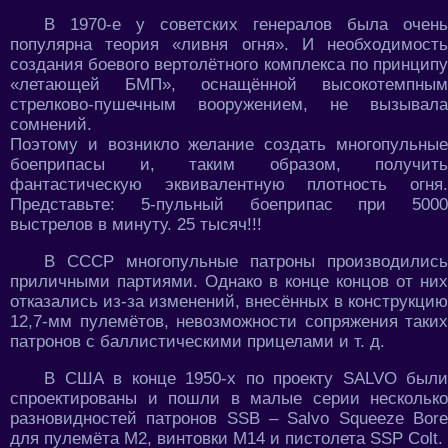
В 1970-е у советских генералов была очень
популярна теория «ливня огня». И необходимость
создания боевого вертолётного комплекса по принципу
«летающей БМП», оснащённой высокотемпным
стрелково-пушечным вооружением, не вызывала
сомнений.
Поэтому и возникло желание создать многопульные
боеприпасы и, таким образом, получить
фантастическую эквивалентную плотность огня.
Представьте: 5-пульный боеприпас при 5000
выстрелов в минуту. 25 тысяч!!!
В СССР многопульные патроны производились
приличными партиями. Однако в конце концов от них
отказались из-за изменений, внесённых в конструкцию
12,7-мм пулемётов, невозможности сопряжения таких
патронов с баллистическими прицелами
и т. д.
В США в конце 1950-х по проекту SALVO были
спроектированы и пошли в малые серии несколько
разновидностей патронов SSB – Salvo Squeeze Bore
для пулемёта М2, винтовки М14 и пистолета SSP Colt.