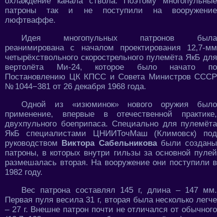
охлаждение канала ствола. Поэтому многопульные
патроны так и не поступили на вооружение
люфтваффе.
Идея многопульных патронов была
реанимирована с началом проектирования 12,7-мм
четырёхствольного скорострельного пулемёта ЯкБ для
вертолёта Ми-24, которое было начато по
Постановлению ЦК КПСС и Совета Министров СССР
№ 1044−381 от 26 декабря 1968 года.
Одной из «изюминок» нового оружия было
применение, впервые в отечественной практике,
двухпульного боеприпаса. Специально для пулемёта
ЯкБ специалистами ЦНИИТочМаш (Климовск) под
руководством
Bиктора Сабельникова
были созданы
патроны, в которых внутри гильзы за основной пулей
размешалась вторая. На вооружение они поступили в
1982 году.
Вес патрона составлял 145 г, длина – 147 мм.
Первая пуля весила 31 г, вторая была несколько легче
– 27 г. Внешне патрон почти не отличался от обычного