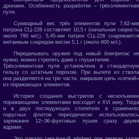
дронами. Особенность разработки – трёхэлементная
пуля.
Суммарный вес трёх элементов пули 7,62-мм
патрона СЦ-228 составляет 10,5 г (начальная скорость
около 790 м/с). 5,45-мм патрон СЦ-226 снаряжается
метаемым снарядом весом 5,1 г (около 800 м/с).
Переделывать оружие под новый боеприпас не
нужно, можно стрелять даже с глушителем.
Трёхэлементная пуля установлена в стандартную
гильзу со штатным порохом. При вылете из ствола
она разделяется на три части, накрывая цель «сеткой»
из поражающих элементов.
История создания выстрелов с несколькими
поражающими элементами восходит к XVI веку. Тогда
и в двух последующих столетиях в сражениях
парусных флотов периодически использовалось
заряжание 12−36-фунтовых пушек сразу двумя
ядрами.
Это давало серьёзный эффект при первом залпе