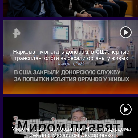
Наркоман мог стать донором: в США черные
трансплантологи вырезали органы у живых
8 августа, 2026
Миром правят долбодятлы. Новости дурдома
Земля с Михаилом Онуфриенко