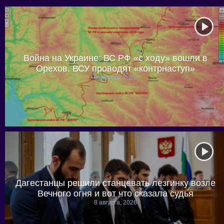
Война на Украине: ВС РФ «с ходу» вошли в
Орехов. ВСУ проводят «контрнаступ»
8 августа, 2026
Дагестанцы решили станцевать лезгинку возле
Вечного огня и вот что сказала судья
8 августа, 2026