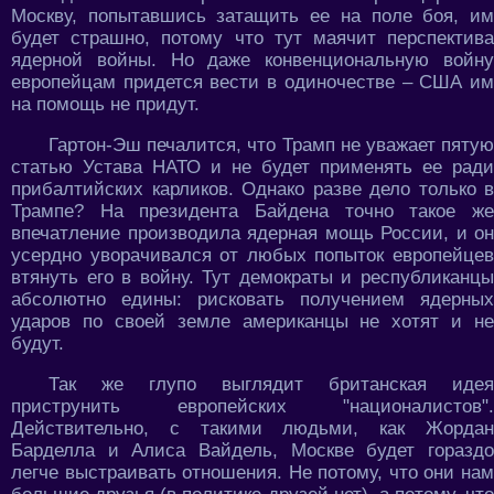
Москву, попытавшись затащить ее на поле боя, им
будет страшно, потому что тут маячит перспектива
ядерной войны. Но даже конвенциональную войну
европейцам придется вести в одиночестве – США им
на помощь не придут.
Гартон-Эш печалится, что Трамп не уважает пятую
статью Устава НАТО и не будет применять ее ради
прибалтийских карликов. Однако разве дело только в
Трампе? На президента Байдена точно такое же
впечатление производила ядерная мощь России, и он
усердно уворачивался от любых попыток европейцев
втянуть его в войну. Тут демократы и республиканцы
абсолютно едины: рисковать получением ядерных
ударов по своей земле американцы не хотят и не
будут.
Так же глупо выглядит британская идея
приструнить европейских "националистов".
Действительно, с такими людьми, как Жордан
Барделла и Алиса Вайдель, Москве будет гораздо
легче выстраивать отношения. Не потому, что они нам