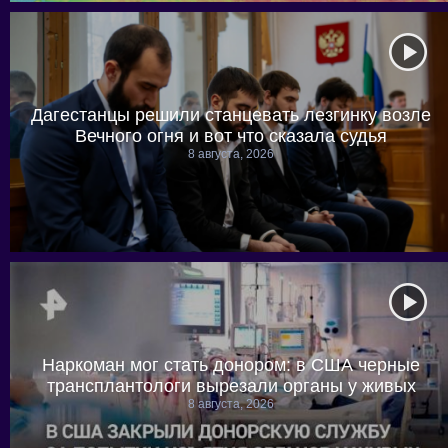
Дагестанцы решили станцевать лезгинку возле
Вечного огня и вот что сказала судья
8 августа, 2026
Наркоман мог стать донором: в США черные
трансплантологи вырезали органы у живых
8 августа, 2026