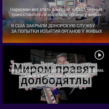
Наркоман мог стать донором: в США черные
трансплантологи вырезали органы у живых
8 августа, 2026
Миром правят долбодятлы. Новости дурдома
Земля с Михаилом Онуфриенко
8 августа, 2026