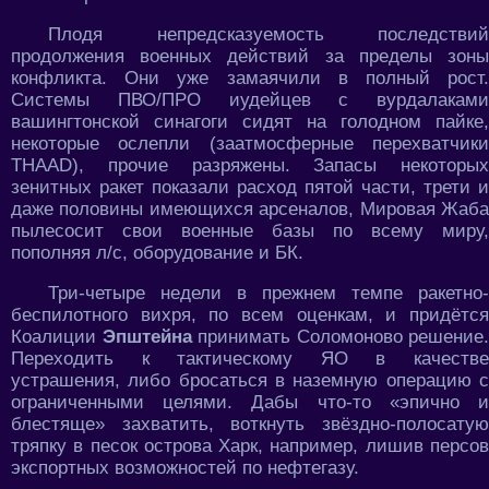
Плодя непредсказуемость последствий
продолжения военных действий за пределы зоны
конфликта. Они уже замаячили в полный рост.
Системы ПВО/ПРО иудейцев с вурдалаками
вашингтонской синагоги сидят на голодном пайке,
некоторые ослепли (заатмосферные перехватчики
THAAD), прочие разряжены. Запасы некоторых
зенитных ракет показали расход пятой части, трети и
даже половины имеющихся арсеналов, Мировая Жаба
пылесосит свои военные базы по всему миру,
пополняя л/с, оборудование и БК.
Три-четыре недели в прежнем темпе ракетно-
беспилотного вихря, по всем оценкам, и придётся
Коалиции
Эпштейна
принимать Соломоново решение.
Переходить к тактическому ЯО в качестве
устрашения, либо бросаться в наземную операцию с
ограниченными целями. Дабы что-то «эпично и
блестяще» захватить, воткнуть звёздно-полосатую
тряпку в песок острова Харк, например, лишив персов
экспортных возможностей по нефтегазу.