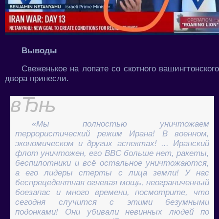
Выводы
Свеженькое на лопате со скотного вашингтонского
двора принесли.
«Мы полностью уничтожаем
террористический режим Ирана! В военном,
экономическом и других аспектах! ... Иранский
флот уничтожен, его ВВС больше нет, ракеты,
беспилотники и всё остальное уничтожаются,
а его лидеры стерты с лица земли! У нас
беспрецедентная огневая мощь, неограниченный
боезапас и много времени, посмотрите, что
сегодня случится с этими безумными
подонками! Они убивали невинных людей по