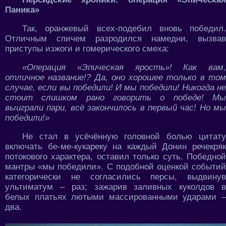
Паника»
Так, оранжевый всех-подебил вновь победил.
Отличным спичем разродился намедни, вызвав
приступы изжоги и гомерического смеха:
«Операция «Эпическая ярость»! Как вам,
отличное название!? Да, оно хорошее только в том
случае, если вы победили! И мы победили! Никогда не
стоит слишком рано говорить о победе! Мы
выиграли пари, всё закончилось в первый час! Но мы
победили!»
Не стал в усёчённую головной болью цитату
включать бе-ме-кукареку на каждый Донин речекряк
потокового характера, оставил только суть. Победной
мантры «мы победили». С подобной оценкой событий
категорически не согласились персы, выдвинув
ультиматум – раз; зажарив заливных куколдов в
белых платьях лютыми массированными ударами –
два.