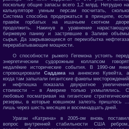
поскольку общие запасы всего 1,2 млрд. Нетрудно на
калькуляторе умным персам посчитать, сколько
Система способна продержаться в принципе, если
правёж горбатых на ишачьем скотном дворе
продолжить. Накинув в уравнение нарастающую
биржевую панику и застрявшие в Заливе объёмы
сырья. Да закрывающиеся от переизбытка нефтегаза
перерабатывающие мощности.
О способности рыжего Гегемона устоять перед
энергетическим судорожным коллапсом говорят
недалёкие исторические события. В 1990-ом янки
спровоцировали
Саддама
на аннексию Кувейта, 
когда там запылали гигантские факелы месторождений
и нефтюшка показала двукратное увеличение
стоимости – в Америке только ухмылялись. С
любовью посматривая на гигантские стратегические
резервы, в которые ковшиком залезть пришлось ...
лишь через шесть месяцев и восемнадцать дней.
Ураган «Катрина» в 2005-ом вновь поставил
вопрос внутренней стабильности США ребром,