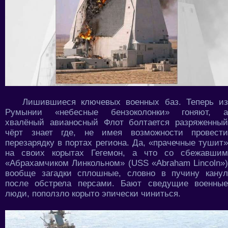
Лишившиеся ключевых военных баз. Теперь из
Румынии «небесные бензоколонки» гоняют, а
хвалёный авианосный Флот болтается разряженный
чёрт знает где, не имея возможности провести
перезарядку в портах региона. Да, «прачечные тушит»
на своих корытах Гегемон, а что со сбежавшим
«Абрахамчиком Линкольном» (USS «Abraham Lincoln»)
вообще загадки сплошные, словно в пучину канул
после обстрела персами. Бают сведущие военные
люди, поползло корыто эпически чиниться.