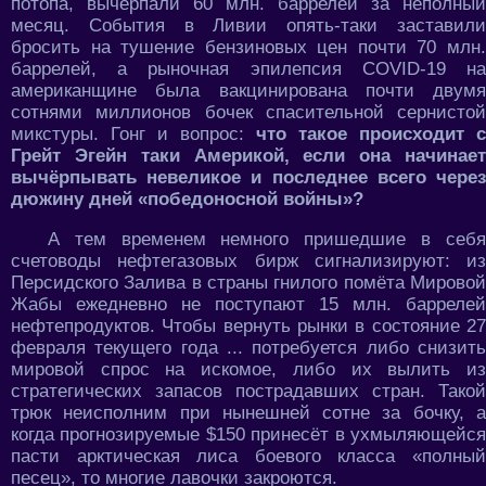
потопа, вычерпали 60 млн. баррелей за неполный
месяц. События в Ливии опять-таки заставили
бросить на тушение бензиновых цен почти 70 млн.
баррелей, а рыночная эпилепсия COVID-19 на
американщине была вакцинирована почти двумя
сотнями миллионов бочек спасительной сернистой
микстуры. Гонг и вопрос:
что такое происходит с
Грейт Эгейн таки Америкой, если она начинает
вычёрпывать невеликое и последнее всего через
дюжину дней «победоносной войны»?
А тем временем немного пришедшие в себя
счетоводы нефтегазовых бирж сигнализируют: из
Персидского Залива в страны гнилого помёта Мировой
Жабы ежедневно не поступают 15 млн. баррелей
нефтепродуктов. Чтобы вернуть рынки в состояние 27
февраля текущего года ... потребуется либо снизить
мировой спрос на искомое, либо их вылить из
стратегических запасов пострадавших стран. Такой
трюк неисполним при нынешней сотне за бочку, а
когда прогнозируемые $150 принесёт в ухмыляющейся
пасти арктическая лиса боевого класса «полный
песец», то многие лавочки закроются.