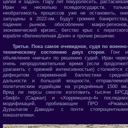
целей и задач». Пару лет покуролесить, растаскивая
Иран на несколько псевдогосударств, только
необратимость процессов уже не остановить, они
запущены в 2022-ом. Будут громкие банкротства,
падение рынков, обособление макро-регионов,
экономический кризис, бегство крыс с пиратского
корабля «Великолепная Доня» и прочие рюшечки.
Третье. Пока самое очевидное, судя по военно-
техническому состоянию двух сторон
. Гонг 
объявление «ничьи» по решению судей. Иран через
очень непродолжительное время (если продолжит
ураганить с прежней интенсивностью) столкнётся с
дефицитом современной баллистики средней
дальности и большой мощности, отправляемой
политическим иудейцам на усреднённые 1500 км.
Вряд ли персы смогли изготовить тысячи БРСД
«Sedjil» (Саджал) и «Хорремшехр-4» последних
модификаций, пробивающие ПРО «Ржавых
Дуршлагов Давида» с почти стопроцентными
показателями.