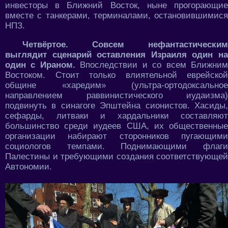
инвесторы в Ближний Восток, ныне прогорающие
вместе с танкерами, терминалами, остановившимися
НПЗ.
Четвёртое. Совсем нефантастическим
выглядит сценарий оставления Израиля один на
один с Ираном.
Впоследствии и со всем Ближни
Востоком. Стоит только влиятельной еврейской
общине «харедим» (ультра-ортодоксальное
направлением раввинистического иудаизма)
подвинуть в синагоге Эпштейна сионистов. Хасиды,
сефарды, литваки и хардальники составляют
большинство среди иудеев США, их общественные
организации набирают сторонников пугающими
социологов темпами. Поднимающими флаги
Палестины и требующими создания соответствующей
Автономии.