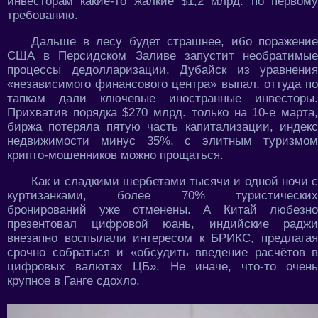
инвесторам какие-то жалкие $1,2 млрд. по первому
требованию.
Дальше в лесу будет страшнее, ибо поражение
США в Персидском Заливе запустит необратимые
процессы дедолларизации. Дубайск из уравнения
«независимого финансового центра» выпал, оттуда по
тапкам дали ключевые иностранные инвесторы.
Прихватив порядка $270 млрд. только на 10-е марта,
биржа потеряла пятую часть капитализации, индекс
недвижимости минус 35%, с элитным туризмом
крипто-мошенников можно прощаться.
Как и сладкими шербетами тысячи и одной ночи с
куртизанками, более 70% туристических
бронирований уже отменены. А Китай любезно
презентовал цифровой юань, индийские раджи
внезапно воспылали интересом к БРИКС, предлагая
срочно собраться и «обсудить введение расчётов в
цифровых валютах ЦБ». Не иначе, что-то очень
крупное в Ганге сдохло.