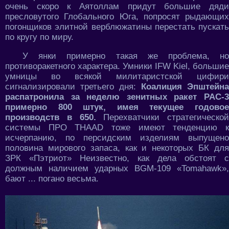
очень скоро к Аятоллам придут большие дяди
пресловутого Глобального Юга, попросят рыдающих
погонщиков элитной верблюжатины перестать пускать
по кругу по миру.
У янки примерно такая же проблема, но
противоракетного характера. Умники IFW Kiel, большие
умницы во всякой милитаристской цифири
сигнализировали третьего дня:
Коалиция Эпштейна
распатронила за неделю зенитных ракет PAC-3
примерно 800 штук, имея текущее годовое
производств в 650.
Перехватчики стратегической
системы ПРО THAAD тоже имеют тенденцию к
исчерпанию, по персидским изделиям выпущено
половина мирового запаса, как и некоторых БК для
ЗРК «Пэтриот» Неизвестно, как дела обстоят с
должным наличием ударных BGM-109 «Tomahawk»,
бают ... погано весьма.