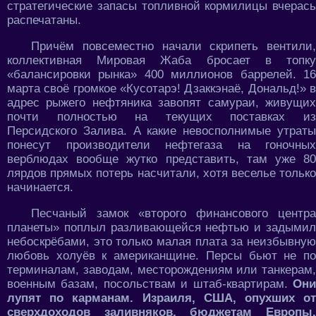
стратегические запасы топливной кормилицы вчерась
распечатаны.
Причём повсеместно начали скрипеть вентили,
коллективная Мировая Жаба бросает в топку
«балансировки рынка» 400 миллионов баррелей. 16
марта своё громкое «Кусотарэ! Дзаккэнаё, Дональд!» в
адрес рыжего нефтяника завопят самураи, живущих
почти полностью на текущих поставках из
Персидского Залива. А какие невосполнимые утраты
понесут производители нефтегаза на гоночных
верблюдах вообще жутко представить, там уже 80
лярдов прямых потерь насчитали, хотя веселье только
начинается.
Песчаный замок «второго финансового центра
планеты» поплыл разливающейся нефтью и задымил
небоскрёбами, это только малая плата за неизбывную
любовь холуёв к американщине. Персы бьют не по
терминалам, заводам, месторождениям или танкерам,
военным базам, посольствам и штаб-квартирам.
Они
лупят по карманам. Израиля, США, опухших от
сверхдоходов заливняков, бюджетам Европы,