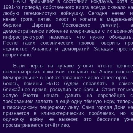
НАТО пребывает в состоянии нокдауна, хотя с
1991-го поперёд собственного визга всегда скакало на
любую гегемонистую войнушку. Сегодня нечем и
некем (рога, пятак, хвост и копыта в медвежьей
берлоге Царства Московского увязли), а
демонстративное избиение американцев с их военной
инфраструктурой намекает, что нужно обождать.
После таких союзнических трюков говорить про
«единство Альянса и демократий Запада» просто
неприлично.
Если персы на кураже утопят что-то ценное
военно-морских янки или отправят на Арлингтонское
Мемориальное в гробах товарное число агрессоров ...
боюсь, помины НАТО будем справлять в самое
ближайшее время, раскупив все баяны. Стоит только
холую
Рютте
начать давить на европейцев 
требованием залезть в ещё одну тёмную нору, теперь
к персидскому пещерному льву. Сама гордая Доня не
признается в климактерических проблемах, но в
одиночку войну не вывезет, это бессилие уже
просматривается отчётливо.