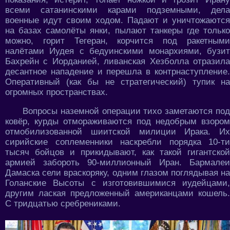
всеми сатанинскими карами подземными, дела
военные идут своим ходом. Падают и уничтожаются
на базах самолёты янки, пылают танкеры где только
можно, горит Тегеран, корчится под ракетными
налётами Иудея с бедуинскими монархиями, бузит
Бахрейн с Иорданией, ливанская Хезболла отразила
десантное нападение и перешла в контрнаступление.
Оперативный (как бы не стратегический) тупик на
огромных пространствах.
Вопросы наземной операции тихо заметаются под
ковёр, курды отмораживаются под недобрым взором
отмобилизованной шиитской милиции Ирака. Их
сирийские соплеменники наскребли порядка 10-ти
тысяч бойцов и прикидывают, как такой гигантской
армией забороть 90-миллионный Иран. Бармалеи
Дамаска сели враскоряку, одним глазом поглядывая на
Голанские Высоты с изготовившимися иудейцами,
другим лаская предложенный американцами кошель.
С тридцатью сребрениками.