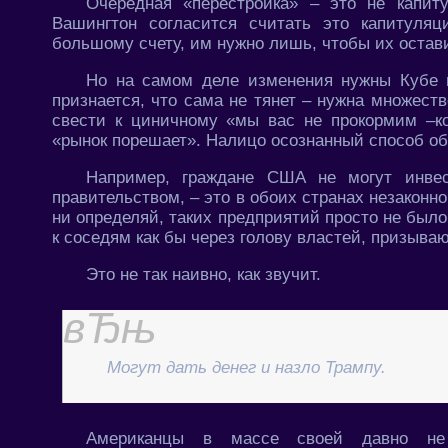
Очередная «перестройка» – это не капи
Вашингтон согласится считать это капитуляц
большому счету, им нужно лишь, чтобы их остави
Но на самом деле изменения нужны Кубе ка
признается, что сама не тянет – нужна множест
свести к циничному «мы вас не прокормим –ко
«рынок порешает». Налицо осознанный способ об
Например, граждане США не могут инвес
правительством, – это в обоих странах незаконно
ни определяй, таких предприятий просто не было
к соседям как бы через голову властей, призываю
Это не так наивно, как звучит.
Могут дать денег и назло Трампу.
Американцы в массе своей давно не