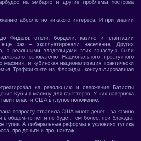
барбудос на эмбарго и другие проблемы «острова
жению абсолютно никакого интереса. И при знании
до Фиделя: отели, бордели, казино и плантации
о еще раз – эксплуатировали население. Других
ло, а реальными владельцами этих зачастую были
адлежало основателю Национального преступного
р мафии», и кубинская национализация практически
семья Траффиканте из Флориды, консультировавшая
отреагировал на революцию и свержение Батисты
ение Кубы в малину для гангстеров. У них наверняка
ставит власти США в глупое положение.
вана попросту отвалила США много денег – за казино
ы в общем-то нет и не будет, тем более, при блокаде.
же тупик. А либеральные реформы в условиях тупика
роса, про деньги и про шантаж.