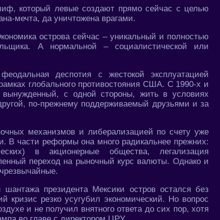
 миф, который левые создают прямо сейчас с целью
ана-мечта, да уничтожена врагами.
Экономика острова сейчас – уникальный и полностью
вальщика. А нормальной – социалистической или
феодальная деспотия с жестокой эксплуатацией
рамках глобального противостояния США. С 1990-х и
 вынужденный, с одной стороны, жить в условиях
 другой, по-прежнему поддерживаемый друзьями и за
очных механизмов и либерализацией по счету уже
ни. В части реформы она много радикальнее прежних:
ческих) в акционерные общества, легализация
епенный переход на рыночный курс валюты. Однако и
 чрезвычайные.
 шантажа президента Мексики остров остался без
ий кризис резко усугубил экономический. Но вопрос
здухе и не получил внятного ответа до сих пор, хотя
мпа во главе с директором ЦРУ.