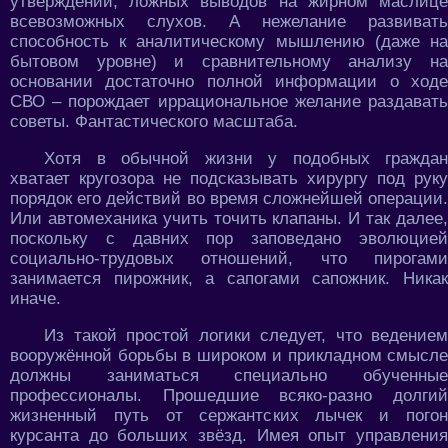
утверждений, ложных выводов на жирном маслице
всевозможных слухов. А нежелание развивать
способность к аналитическому мышлению (даже на
бытовом уровне) и сравнительному анализу на
основании достаточно полной информации о ходе
СВО – порождает иррациональное желание раздавать
советы. Фантастического масштаба.
Хотя в обычной жизни у подобных граждан
хватает кругозора не подсказывать хирургу под руку
порядок его действий во время сложнейшей операции.
Или автомеханика учить точить клапаны. И так далее,
поскольку с давних пор заповедано эволюцией
социально-трудовых отношений, что пирогами
занимается пирожник, а сапогами сапожник. Никак
иначе.
Из такой простой логики следует, что ведением
вооружённой борьбы в широком и прикладном смысле
должны заниматься специально обученные
профессионалы. Прошедшие всяко-разно долгий
жизненный путь от сержантских лычек и погон
курсанта до больших звёзд. Имея опыт управления