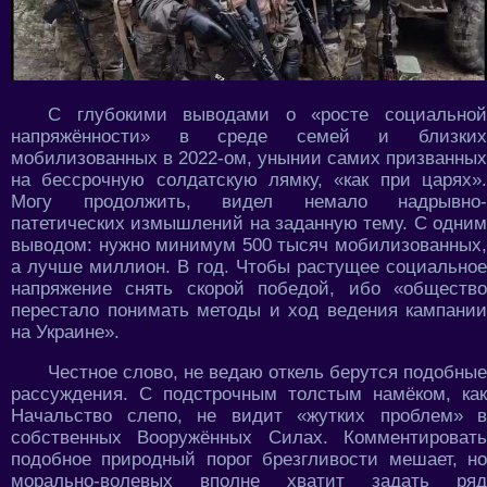
С глубокими выводами о «росте социальной
напряжённости» в среде семей и близких
мобилизованных в 2022-ом, унынии самих призванных
на бессрочную солдатскую лямку, «как при царях».
Могу продолжить, видел немало надрывно-
патетических измышлений на заданную тему. С одним
выводом: нужно минимум 500 тысяч мобилизованных,
а лучше миллион. В год. Чтобы растущее социальное
напряжение снять скорой победой, ибо «общество
перестало понимать методы и ход ведения кампании
на Украине».
Честное слово, не ведаю откель берутся подобные
рассуждения. С подстрочным толстым намёком, как
Начальство слепо, не видит «жутких проблем» в
собственных Вооружённых Силах. Комментировать
подобное природный порог брезгливости мешает, но
морально-волевых вполне хватит задать ряд