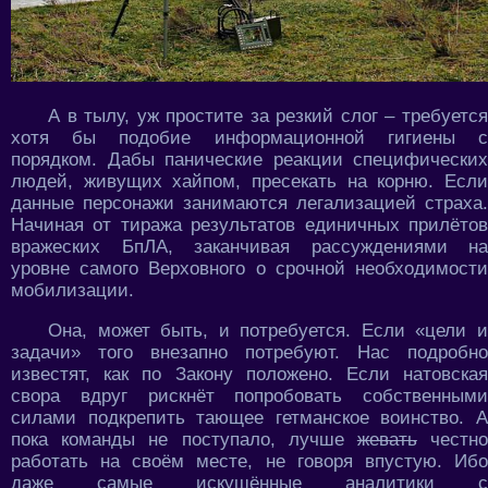
А в тылу, уж простите за резкий слог – требуется
хотя бы подобие информационной гигиены с
порядком. Дабы панические реакции специфических
людей, живущих хайпом, пресекать на корню. Если
данные персонажи занимаются легализацией страха.
Начиная от тиража результатов единичных прилётов
вражеских БпЛА, заканчивая рассуждениями на
уровне самого Верховного о срочной необходимости
мобилизации.
Она, может быть, и потребуется. Если «цели и
задачи» того внезапно потребуют. Нас подробно
известят, как по Закону положено. Если натовская
свора вдруг рискнёт попробовать собственными
силами подкрепить тающее гетманское воинство. А
пока команды не поступало, лучше
жевать
честн
работать на своём месте, не говоря впустую. Ибо
даже самые искушённые аналитики с