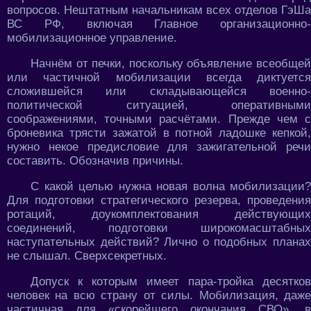
вопросов. Нештатным начальникам всех отделов ГэШа
ВС РФ, включая Главное организационно-
мобилизационное управление.
Начнём от печки, поскольку объявление всеобщей
или частичной мобилизации всегда диктуется
сложившейся или складывающейся военно-
политической ситуацией, оперативными
соображениями, точными расчётами. Прежде чем с
броневика трясти зажатой в потной ладошке кепкой,
нужно некое предисловие для зажигательной речи
составить. Обозначив причины.
С какой целью нужна новая волна мобилизации?
Для подготовки стратегического резерва, проведения
ротаций, доукомплектования действующих
соединений, подготовки широкомасштабных
наступательных действий? Лично о подобных планах
не слышал. Сверхсекретных.
Допуск к которым имеет пара-тройка десятков
человек на всю страну от силы. Мобилизация, даже
частичная для «скорейшего окончания СВО», в