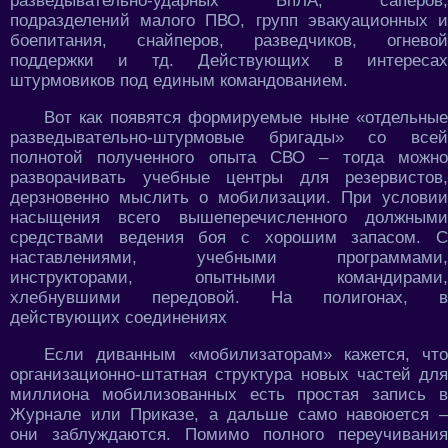
разведывательно-ударных БпЛА, сапёров,
подразделений малого ПВО, групп эвакуационных и
боепитания, снайперов, разведчиков, огневой
поддержки и тд. Действующих в интересах
штурмовиков под единым командованием.
Вот как появятся формируемые ныне «отдельные
разведывательно-штурмовые бригады» со всей
полнотой полученного опыта СВО – тогда можно
разворачивать учебные центры для резервистов,
дерзновенно мыслить о мобилизации. При условии
насыщения всего вышеперечисленного должными
средствами ведения боя с хорошим запасом. С
наставлениями, учебными программами,
инструкторами, опытными командирами,
хлебнувшими передовой. На полигонах, в
действующих соединениях
Если диванным «мобилизаторам» кажется, что
организационно-штатная структура новых частей для
миллиона мобилизованных есть простая запись в
Журнале или Приказе, а дальше само навоюется –
они заблуждаются. Помимо полного переучивания