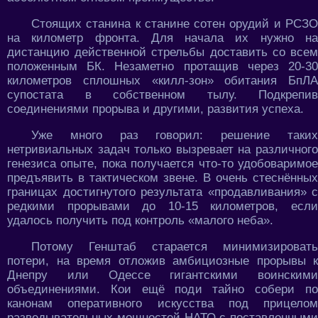
Стоящих станина к станине сотен орудий и РСЗО
на километр фронта. Для начала их нужно на
дистанцию действенной стрельбы доставить со всем
положенным БК. Незаметно протащив через 20-30
километров сплошных «килл-зон» обитания БпЛА
супостата в собственном тылу. Подкрепив
соединениями прорыва и другими, развития успеха.
Уже много раз говорил: решение таких
нетривиальных задач только вызревает на различного
генезиса опыте, пока получается что-то удобоваримое
предъявить в тактическом звене. В очень стеснённых
границах достигнутого результата «продавливания» с
редкими прорывами до 10-15 километров, если
удалось получить под контроль «малого неба».
Потому Генштаб старается минимизировать
потери, на время отложив амбициозные прорывы к
Днепру или Одессе гигантскими воинскими
объединениями. Кои ещё поди тайно собери по
канонам оперативного искусства под прицелом
разведывательных мощностей НАТО с поставленными