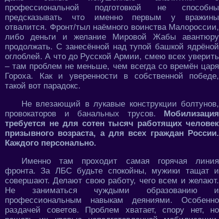
профессиональной подготовкой не способны
предсказывать что именно первым у вражины
отвалится. Фронт/тыл наёмного воинства Малороссии,
либо деньги и желание Мировой Жабы авантюру
продолжать. С занесённой над тупой башкой ядрёной
оглоблей. А что до Русской Армии, смею всех уверить
– там проблем не меньше, чем всегда со времён царя
Гороха. Как и уверенности в собственной победе,
такой вот парадокс.
Не влезающий в лукавые конструкции болтунов,
провокаторов и банальных трусов.
Мобилизация
требуется не для сотен тысяч работящих человек
призывного возраста, а для всех граждан России.
Каждого персонально.
Именно там проходит самая горячая линия
фронта. За ЛБС будьте спокойны, мужики тащат и
совершают. Делают свою работу, чего всем и желают.
Не заниматься чуждыми образованию и
профессиональным навыкам деяниями. Особенно
раздачей советов. Проблем хватает, спору нет, но