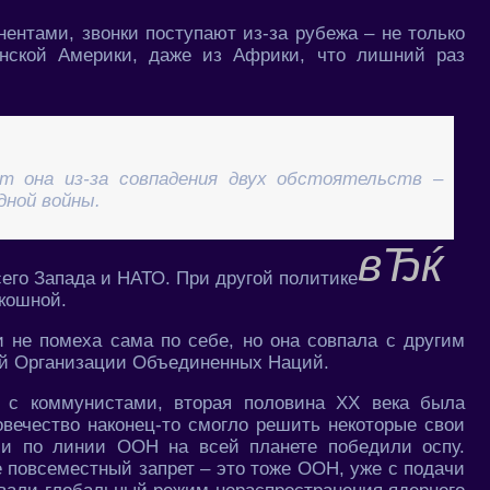
нентами, звонки поступают из-за рубежа – не только
инской Америки, даже из Африки, что лишний раз
т она из-за совпадения двух обстоятельств –
дной войны.
его Запада и НАТО. При другой политике
кошной.
не помеха сама по себе, но она совпала с другим
ей Организации Объединенных Наций.
в с коммунистами, вторая половина XX века была
овечество наконец-то смогло решить некоторые свои
и по линии ООН на всей планете победили оспу.
е повсеместный запрет – это тоже ООН, уже с подачи