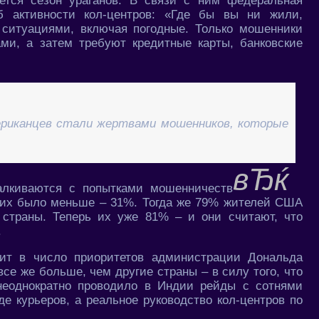
ется сезон ураганов. В связи с ним федеральная
б активности кол-центров: «Где бы вы ни жили,
ситуациями, включая погодные. Только мошенники
ми, а затем требуют кредитные карты, банковские
мериканцев стали жертвами мошенников, которые
алкиваются с попытками мошенничеств
аких было меньше – 31%. Тогда же 79% жителей США
 страны. Теперь их уже 81% – и они считают, что
.
ит в число приоритетов администрации Дональда
се же больше, чем другие страны – в силу того, что
неоднократно проводило в Индии рейды с сотнями
е курьеров, а реальное руководство кол-центров по