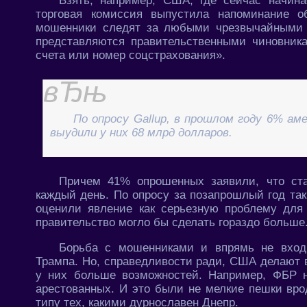
Взять, например, США, где сейчас начина
торговая комиссия выпустила напоминание о
мошенники следят за любыми чрезвычайными 
представляются правительственными чиновника
счета или номер соцстрахования».
По опросу Gallup, в прошлом году 6% а
выудили у них 68 млрд долларов.
Причем 41% опрошенных заявили, что ст
каждый день. По опросу за позапрошлый год т
оценили явление как серьезную проблему для
правительство могло бы сделать гораздо больше
Борьба с мошенниками и впрямь не вход
Трампа. Но, справедливости ради, США делают в
у них больше возможностей. Например, ФБР 
арестованных. И это были не мелкие пешки врод
типу тех, какими дурнославен Днепр.