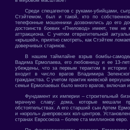
в мировом масштабе?
Среди спецагентов с руками-убийцами, сы
Стэйтемом, был и такой, кто по собственно
телефонные мошенники дозвонились до его до
достоинств боевик «Пчеловод» имеет, тем не м
аттракциона. С учетом отвратительной актуал
«крышей», приятно смотреть, как Стэйтем лома
доверчивых стариков.
В нашем таймлайне взрыв бомбы-самодел
Вадима Ермолаева, его любовницу и ее 13-ле
убеждены, что за первым терактом в истории 
входит в число врагов Владимира Зеленско
гражданства. С учетом практик киевской верхушк
семьи Ермолаевых было много врагов, включая и
Фундамент их империи – строительный биз
мрачную славу: дома, которые мешали про
обстоятельствах. А его старший сын Артем Ермо
и «король» днепровских кол-центров. Установл
странах Евросоюза – более ста миллионов евро.