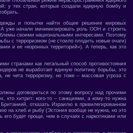
вали глобальный режим нераспространения ядерного
ой: у тех стран, которые создали ядерную бомбу и
тобрать.
адежды и попытки найти общее решение мировых
ША уже начали минимизировать роль ООН и строить
роблемы своими национальными интересами. Поэтому
рьбы с терроризмом (не стоило плодить новые очаги)
ии и ее «коронных территорий»). А теперь, как это
ими странами как легальный способ противостояния
лидеров не выработает единую политику борьбы, это
, не чета терроризму, но тоже – массовая угроза с
олжны договориться по этому вопросу над прочими
, кто хитрит: кого-то – санкциями, а кому-то нужна
 Британией, отказать Израилю в привилегированном
ию на хлеб и рыбу (Эстония вообще не нужна, но это
чь его будет проще, чем в случаях с наркотиками или