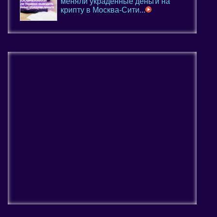
меняли украденные деньги на
крипту в Москва-Сити...