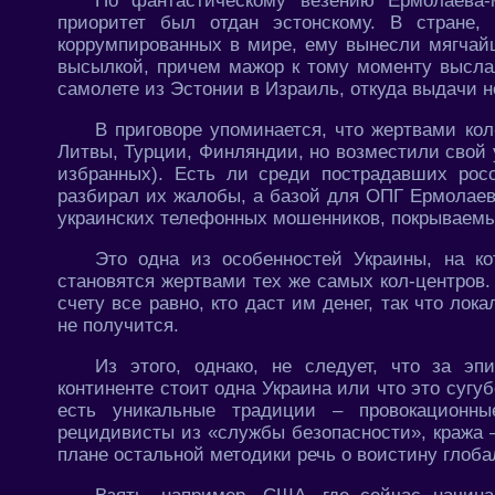
По фантастическому везению Ермолаева-
приоритет был отдан эстонскому. В стране,
коррумпированных в мире, ему вынесли мягчай
высылкой, причем мажор к тому моменту выслал
самолете из Эстонии в Израиль, откуда выдачи н
В приговоре упоминается, что жертвами ко
Литвы, Турции, Финляндии, но возместили свой 
избранных). Есть ли среди пострадавших рос
разбирал их жалобы, а базой для ОПГ Ермолаев
украинских телефонных мошенников, покрываемых
Это одна из особенностей Украины, на ко
становятся жертвами тех же самых кол-центров
счету все равно, кто даст им денег, так что ло
не получится.
Из этого, однако, не следует, что за э
континенте стоит одна Украина или что это сугуб
есть уникальные традиции – провокационны
рецидивисты из «службы безопасности», кража –
плане остальной методики речь о воистину глоба