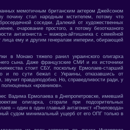
гранных мемотичным британским актером Джейсоном
му почину стал народным мстителем, потому что
бросердечной соседки. Далекий от художественных
енее, очарование простого, а потому безотказного
ьности антагониста – мажора-айтишника с семейной
ет лица ему и другим генералам империи, обирающей
ки в Монако тяжело ранил украинского олигарха
тнего сына. Даже французские СМИ и их источники
княжества стоит СБУ, поскольку Ермолаев-старший
го и по сути бежал c Украины, отказавшись от
и, звучит правдоподобно. Но, справедливости ради, у
 полноценных «кровников».
нес Вадима Ермолаева в Днепропетровске, имевший
ектам олигарха, сгорали при подозрительных
лаев – один в один главный антагонист «Пчеловода»
енный судом минимальный ущерб от его ОПГ только в