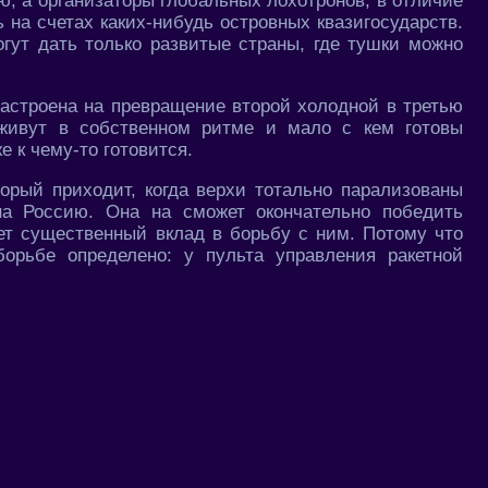
, а организаторы глобальных лохотронов, в отличие
ь на счетах каких-нибудь островных квазигосударств.
гут дать только развитые страны, где тушки можно
 настроена на превращение второй холодной в третью
 живут в собственном ритме и мало с кем готовы
е к чему-то готовится.
торый приходит, когда верхи тотально парализованы
на Россию. Она на сможет окончательно победить
ет существенный вклад в борьбу с ним. Потому что
орьбе определено: у пульта управления ракетной