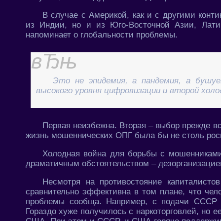
В случае с Америкой, как и с другими конти
из Индии, но и из Юго-Восточной Азии, Лат
напоминает о глобальности проблемы.
Это не эпидемия, а пандемия, а бушуе
высокого уровня цифровизации и второй холо
Первая неизбежна. Вторая – выбор прежде вс
жизнь мошеннических ОПГ была бы не столь рос
Холодная война для борьбы с мошенниками 
драматичным обстоятельством – дезорганизаци
Несмотря на противостояние капиталисто
сравнительно эффективна в том плане, что чел
проблемы сообща. Например, с подачи СССР 
Гораздо хуже получилось с наркоторговлей, но е