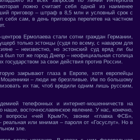
младшего из всех запросов по линии Интерпола
 которая ложно считает себя одной из наименее
ший приговор – штраф в 8,5 млн и условный срок с
 себя сам, в день приговора перелетев на частном
ет.
л-центров Ермолаева стали сотни граждан Германии,
ущерб только эстонцы (судя по всему, с наваром для
сияне – неизвестно, но эстонский суд вряд ли бы
а был тот же город Днепр – неофициальная столица
 государством за свои действия против России.
торую закрывают глаза в Европе, хотя европейцы
. Мошенники – люди не брезгливые. Им по большому
кализовать их так, чтоб вредили одним лишь русским,
пидемией телефонных и интернет-мошенничеств на
о наше, восточнославянское явление. У нас, конечно,
е вопросы «чей Крым?», звонки «главка ФСБ»,
 реальная или мнимая – пароля от «Госуслуг». Но в
льном зле.