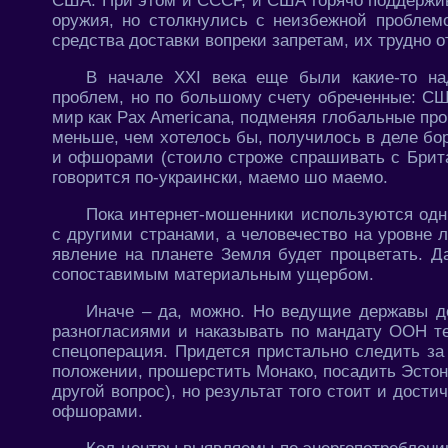
США. При этом и СССР, и США горячо поддержи
оружия, но столкнулись с неизбежной проблем
средства доставки вопреки запретам, их трудно о
В начале XXI века еще были какие-то н
проблем, но по большому счету обреченные: С
мир как Pax Americana, подменяя глобальные п
меньше, чем хотелось бы, получилось в деле бо
и офшорами (стоило строже спрашивать с Британ
говорится по-украински, маемо шо маемо.
Пока интернет-мошенники используются одн
с другими странами, а человечество на уровне 
явление на планете Земля будет процветать. Да
сопоставимым материальным ущербом.
Иначе – да, можно. Но ведущие державы д
разногласиями и наказывать по мандату ООН тех
спецоперация. Придется пристально следить за
положении, прошерстить Монако, посадить Эстон
другой вопрос), но результат того стоит и дости
офшорами.