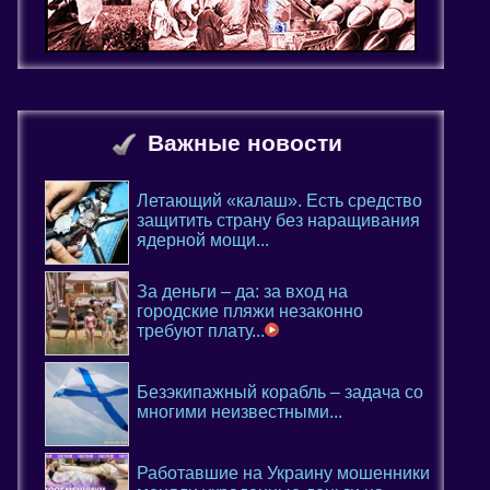
Важные новости
Летающий «калаш». Есть средство
защитить страну без наращивания
ядерной мощи...
За деньги – да: за вход на
городские пляжи незаконно
требуют плату...
Безэкипажный корабль – задача со
многими неизвестными...
Работавшие на Украину мошенники