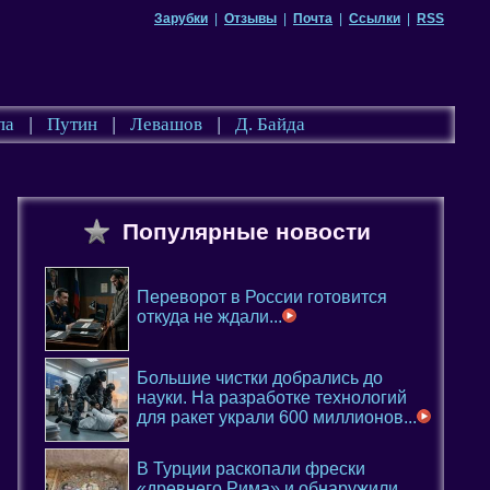
Зарубки
|
Отзывы
|
Почта
|
Ссылки
|
RSS
па
|
Путин
|
Левашов
|
Д. Байда
Популярные новости
Переворот в России готовится
откуда не ждали...
Большие чистки добрались до
науки. На разработке технологий
для ракет украли 600 миллионов...
В Турции раскопали фрески
«древнего Рима» и обнаружили