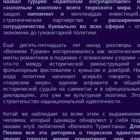
назвал Турцию
«братским государством»
и
«золотым мостом»
всего тюркского мира
. 
заодно
напомнил о
миллиардах инвестиций,
стратегическом партнёрстве и
расширении
сотрудничества буквально во всех сферах
– о
экономики до гуманитарной политики.
Ещё десять-пятнадцать лет назад разговоры о
«Великом Туране» воспринимались как экзотические
мечты романтиков в пиджаках с османскими узорами –
что-то между исторической реконструкцией и
фольклорным фестивалем с кумысом и домброй. Но
когда политики начинают всерьёз говорить о
«тюркском мире», едином алфавите и общей
исторической судьбе на саммитах и в официальных
декларациях, это уже не культурная экзотика. Это
строительство наднациональной идентичности.
Китай же наблюдает за всем этим с выражением
человека, который однажды обнаружил у себя под
окнами клуб любителей «Великого Туркестана».
Для
Пекина вся эта риторика о тюркском единстве
звучит гораздо менее романтично, чем для