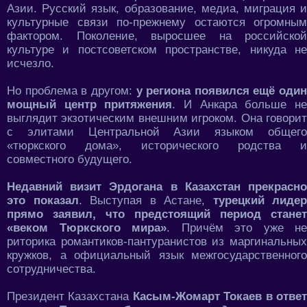
Азии. Русский язык, образование, медиа, миграция и
культурные связи по-прежнему остаются огромным
фактором. Поколение, выросшее на российской
культуре и постсоветском пространстве, никуда не
исчезло.
Но проблема в другом:
у региона появился ещё один
мощный центр притяжения
. И Анкара больше н
выглядит экзотическим внешним игроком. Она говорит
с элитами Центральной Азии языком общего
«тюркского дома», исторического родства и
совместного будущего.
Недавний визит Эрдогана в Казахстан прекрасно
это показал
. Выступая в Астане,
турецкий лидер
прямо заявил, что предстоящий период станет
«веком Тюркского мира»
. Причём это уже не
риторика романтиков-пантуранистов из маргинальных
кружков, а официальный язык межгосударственного
сотрудничества.
Президент Казахстана
Касым-Жомарт Токаев в отве