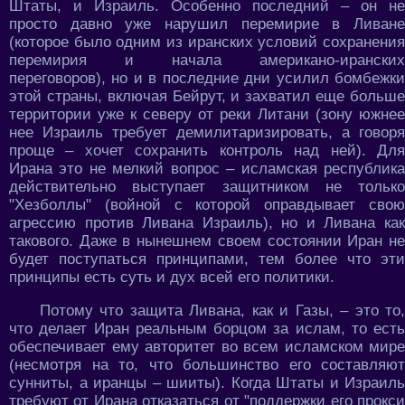
Штаты, и Израиль. Особенно последний – он не
просто давно уже нарушил перемирие в Ливане
(которое было одним из иранских условий сохранения
перемирия и начала американо-иранских
переговоров), но и в последние дни усилил бомбежки
этой страны, включая Бейрут, и захватил еще больше
территории уже к северу от реки Литани (зону южнее
нее Израиль требует демилитаризировать, а говоря
проще – хочет сохранить контроль над ней). Для
Ирана это не мелкий вопрос – исламская республика
действительно выступает защитником не только
"Хезболлы" (войной с которой оправдывает свою
агрессию против Ливана Израиль), но и Ливана как
такового. Даже в нынешнем своем состоянии Иран не
будет поступаться принципами, тем более что эти
принципы есть суть и дух всей его политики.
Потому что защита Ливана, как и Газы, – это то,
что делает Иран реальным борцом за ислам, то есть
обеспечивает ему авторитет во всем исламском мире
(несмотря на то, что большинство его составляют
сунниты, а иранцы – шииты). Когда Штаты и Израиль
требуют от Ирана отказаться от "поддержки его прокси