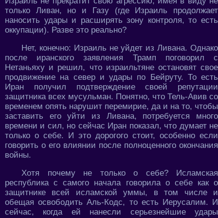
Израиль не прекратит свою агрессию, имея в виду не
только Ливан, но и Газу (где Израиль продолжает
наносить удары и расширять зону контроля, то есть
оккупации). Разве это реально?
Нет, конечно: Израиль не уйдет из Ливана. Однако
после иранского заявления Трамп поговорил с
Нетаньяху и решил, что израильтяне остановят свое
продвижение на север и удары по Бейруту. То есть
Иран получил подтверждение своей репутации
защитника всех мусульман. Понятно, что Тель-Авив со
временем опять нарушит перемирие, да и на то, чтобы
заставить его уйти из Ливана, потребуется много
времени и сил, но сейчас Иран показал, что думает не
только о себе. И это дорогого стоит, особенно если
говорить о его влиянии после полноценного окончания
войны.
Хотя почему не только о себе? Исламская
республика с самого начала говорила о себе как о
защитнике всей исламской уммы, в том числе и
обещая освободить Аль-Кодс, то есть Иерусалим. И
сейчас, когда ей нанесли серьезнейшие удары