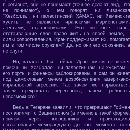
в регионе", они не понимают (точнее делают вид, что
не понимают), о чем говорят: ни ливанская
"Хезболла", ни палестинский ХАМАС, ни йеменские
хуситы не являются иранскими марионетками,
агентами, ставленниками. Это местные силы,
отстаивающие свое право жить на своей земле, –
силы сопротивления. Иран поддерживает их, помогает
им в том числе оружием? Да, но они его союзники, а
не слуги.
Но, казалось бы, сейчас Иран ничем не может
помочь ни "Хезболле", ни палестинцам, ни хуситам –
его порты и финансы заблокированы, а сам он живет
под дамокловым мечом возобновления американо-
израильской агрессии. Так зачем же нарываться,
зачем прекращать переговоры, зачем требовать
невозможного?
Ведь в Тегеране заявили, что прекращают "обмен
посланиями" с Вашингтоном (а именно в такой форме,
причем через посредников и происходило
согласование меморандума) до того момента, пока